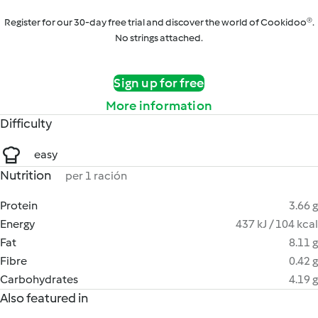
Register for our 30-day free trial and discover the world of Cookidoo®.
No strings attached.
Sign up for free
More information
Difficulty
easy
Nutrition
per 1 ración
Protein
3.66 g
Energy
437 kJ / 104 kcal
Fat
8.11 g
Fibre
0.42 g
Carbohydrates
4.19 g
Also featured in