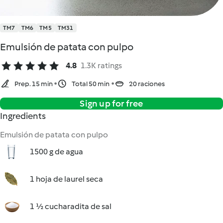
TM7
TM6
TM5
TM31
Emulsión de patata con pulpo
4.8
1.3K ratings
Prep. 15 min
Total 50 min
20 raciones
Sign up for free
Ingredients
Emulsión de patata con pulpo
1500 g de agua
1 hoja de laurel seca
1 ½ cucharadita de sal