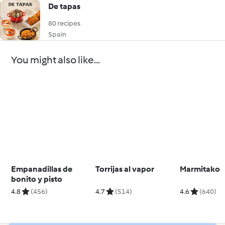
De tapas
80 recipes
Spain
You might also like...
Empanadillas de
Torrijas al vapor
Marmitako
bonito y pisto
4.8
(456)
4.7
(514)
4.6
(640)