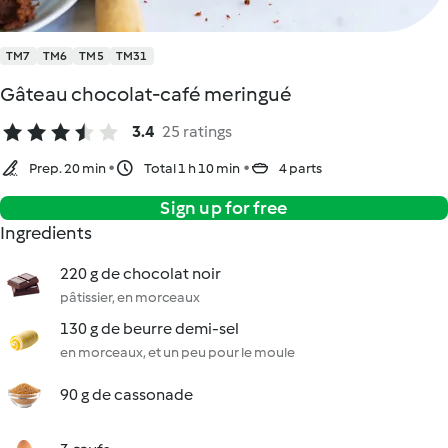
TM7
TM6
TM5
TM31
Gâteau chocolat-café meringué
3.4
25 ratings
Prep. 20 min
Total 1 h 10 min
4 parts
Sign up for free
Ingredients
220 g de chocolat noir
pâtissier, en morceaux
130 g de beurre demi-sel
en morceaux, et un peu pour le moule
90 g de cassonade