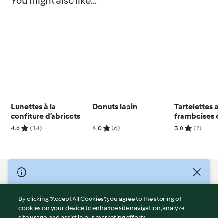
You might also like...
Lunettes à la
Donuts lapin
Tartelettes 
confiture d’abricots
framboises 
ganache mo
4.6
(14)
4.0
(6)
3.0
(2)
thé jasmin
© Copyright 2026
Terms of Service
By clicking “Accept All Cookies”, you agree to the storing of
Privacy Policy
cookies on your device to enhance site navigation, analyze
site usage, and assist in our marketing efforts.