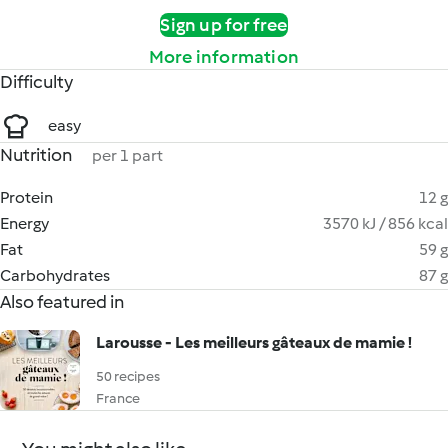
Sign up for free
More information
Difficulty
easy
Nutrition
per 1 part
Protein
12 g
Energy
3570 kJ / 856 kcal
Fat
59 g
Carbohydrates
87 g
Also featured in
Larousse - Les meilleurs gâteaux de mamie !
50 recipes
France