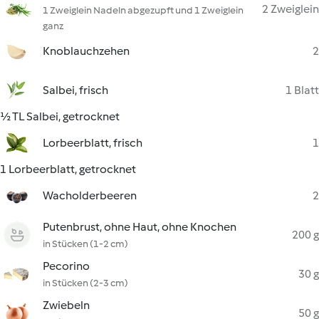
2 Zweiglein
1 Zweiglein Nadeln abgezupft und 1 Zweiglein
ganz
Knoblauchzehen
2
Salbei, frisch
1 Blatt
½ TL Salbei, getrocknet
Lorbeerblatt, frisch
1
1 Lorbeerblatt, getrocknet
Wacholderbeeren
2
Putenbrust, ohne Haut, ohne Knochen
200 g
in Stücken (1-2 cm)
Pecorino
30 g
in Stücken (2-3 cm)
Zwiebeln
50 g