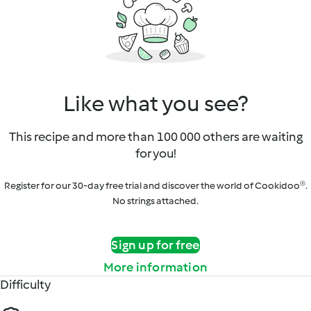
Like what you see?
This recipe and more than 100 000 others are waiting
for you!
Register for our 30-day free trial and discover the world of Cookidoo®.
No strings attached.
Sign up for free
More information
Difficulty