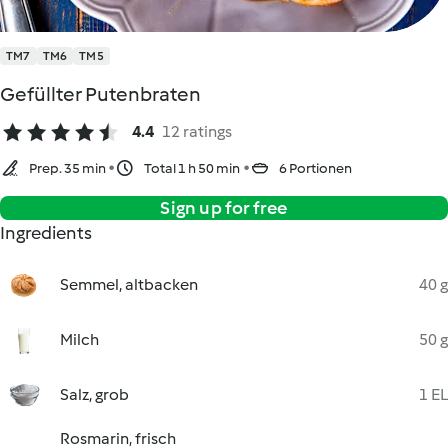
TM7
TM6
TM5
Gefüllter Putenbraten
4.4
12 ratings
Prep. 35 min
Total 1 h 50 min
6 Portionen
Sign up for free
Ingredients
Semmel, altbacken
40 g
Milch
50 g
Salz, grob
1 EL
Rosmarin, frisch