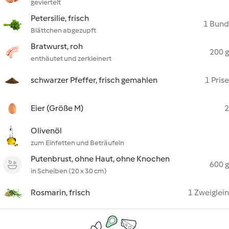
geviertelt
Petersilie, frisch
1 Bund
Blättchen abgezupft
Bratwurst, roh
200 g
enthäutet und zerkleinert
schwarzer Pfeffer, frisch gemahlen
1 Prise
Eier (Größe M)
2
Olivenöl
zum Einfetten und Beträufeln
Putenbrust, ohne Haut, ohne Knochen
600 g
in Scheiben (20 x 30 cm)
Rosmarin, frisch
1 Zweiglein