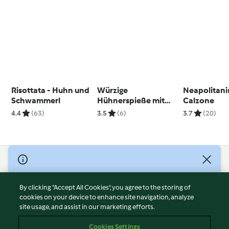
Risottata - Huhn und
Würzige
Neapolitani
Schwammerl
Hühnerspieße mit
Calzone
Spiralerdäpfeln
4.4
(63)
3.5
(6)
3.7
(20)
© Copyright 2026
Terms of Service
By clicking “Accept All Cookies”, you agree to the storing of
Privacy Policy
cookies on your device to enhance site navigation, analyze
site usage, and assist in our marketing efforts.
Disclaimer
Imprint
Cookies Settings