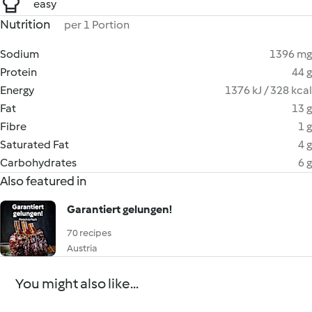
easy
Nutrition
per 1 Portion
Sodium
1396 mg
Protein
44 g
Energy
1376 kJ / 328 kcal
Fat
13 g
Fibre
1 g
Saturated Fat
4 g
Carbohydrates
6 g
Also featured in
Garantiert gelungen!
70 recipes
Austria
You might also like...