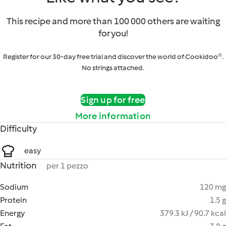
This recipe and more than 100 000 others are waiting
for you!
Register for our 30-day free trial and discover the world of Cookidoo®.
No strings attached.
Sign up for free
More information
Difficulty
easy
Nutrition
per 1 pezzo
Sodium
120 mg
Protein
1.5 g
Energy
379.3 kJ / 90.7 kcal