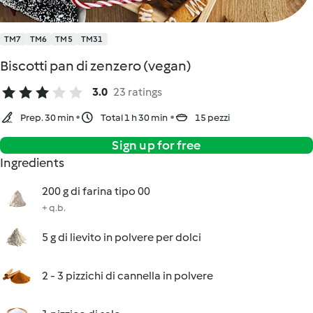
TM7
TM6
TM5
TM31
Biscotti pan di zenzero (vegan)
3.0
23 ratings
Prep. 30 min
Total 1 h 30 min
15 pezzi
Sign up for free
Ingredients
200 g di farina tipo 00
+ q.b.
5 g di lievito in polvere per dolci
2 - 3 pizzichi di cannella in polvere