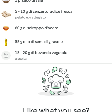
1 pizzico di sale
5 - 10 g di zenzero, radice fresca
pelato e grattugiato
60 g di sciroppo d'acero
55 g olio di semi di girasole
15 - 20 g di bevanda vegetale
a scelta
Like what you see?