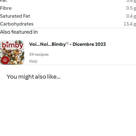
Fat
3.8 g
Fibre
0.5 g
Saturated Fat
0.4 g
Carbohydrates
13.4 g
Also featured in
Voi...Noi...Bimby® - Dicembre 2023
39 recipes
Italy
You might also like...