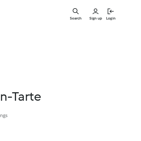
Skip
to
Search
Sign up
Login
main
content
n-Tarte
ings