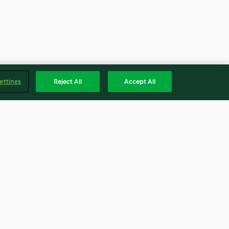
ettings
Reject All
Accept All
el-Sandwiches
Himbeer-Kokos-Schnitten
3.3
(160)