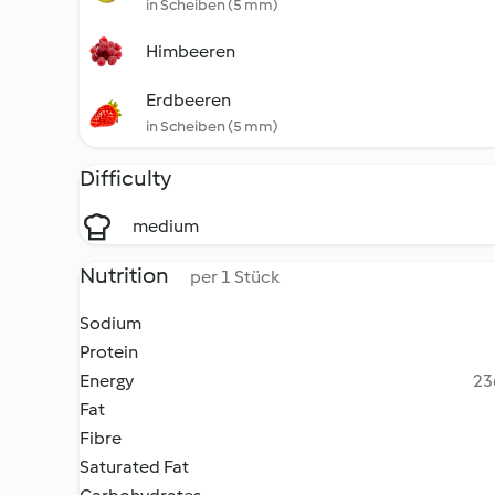
in Scheiben (5 mm)
Himbeeren
Erdbeeren
in Scheiben (5 mm)
Difficulty
medium
Nutrition
per 1 Stück
Sodium
Protein
Energy
23
Fat
Fibre
Saturated Fat