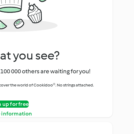
at you see?
100 000 others are waiting for you!
iscover the world of Cookidoo®. No strings attached.
n up for free
 information