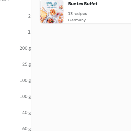
Buntes Buffet
13 recipes
2
Germany
1
200 g
25 g
100 g
100 g
40 g
60 g