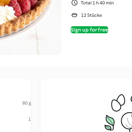
Total 1 h 40 min
12 Stücke
Sign up for free
80 g
1