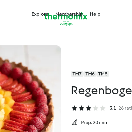
Explore
Membership
Help
TM7
TM6
TM5
Regenboge
3.1
26 rat
Prep. 20 min