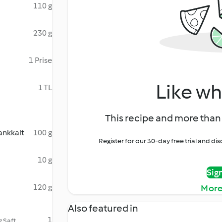
110 g
230 g
1 Prise
Like wh
1 TL
This recipe and more than 
ankkalt
100 g
Register for our 30-day free trial and d
10 g
Sig
120 g
More
Also featured in
1
g Saft