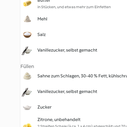
Butter
in Stücken, und etwas mehr zum Einfetten
Mehl
Salz
Vanillezucker, selbst gemacht
Füllen
Sahne zum Schlagen, 30-40 % Fett, kühlschr
Vanillezucker, selbst gemacht
Zucker
Zitrone, unbehandelt
2 Streifen Schale (à ca. 1 x 4 cm) abgeschält und 70 