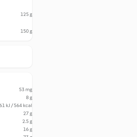
125 g
150 g
53 mg
8 g
61 kJ / 564 kcal
27 g
2.5 g
16 g