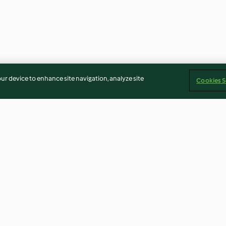
our device to enhance site navigation, analyze site
Cookies S
Blüten
Kirsch-Pancake-Pfännchen
Herzhafte Waff
3.7
(67)
3.4
(24)