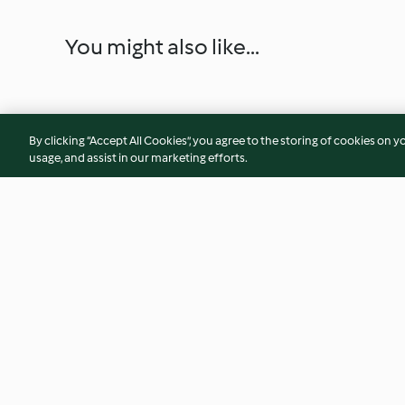
You might also like...
By clicking “Accept All Cookies”, you agree to the storing of cookies on y
usage, and assist in our marketing efforts.
Vegane Kiwi-Torte ohne
Beeren-Kranz mit 
Backen
3.0
(31)
4.0
(22)