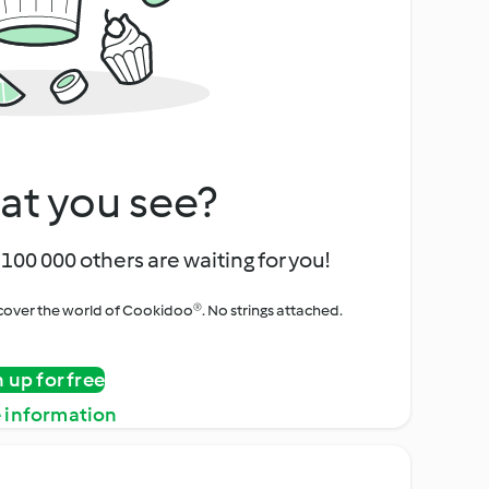
at you see?
100 000 others are waiting for you!
iscover the world of Cookidoo®. No strings attached.
n up for free
 information