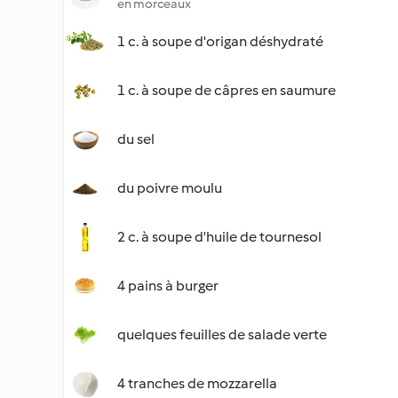
en morceaux
1 c. à soupe d'origan déshydraté
1 c. à soupe de câpres en saumure
du sel
du poivre moulu
2 c. à soupe d'huile de tournesol
4 pains à burger
quelques feuilles de salade verte
4 tranches de mozzarella