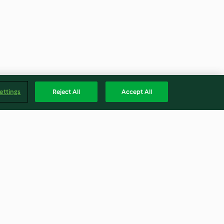
ettings
Reject All
Accept All
rita
Wrap tikka masala
3.6
(28)