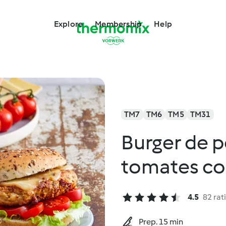
Explore
Membership
Help
TM7
TM6
TM5
TM31
Burger de po
tomates con
4.5
82 rat
Prep. 15 min