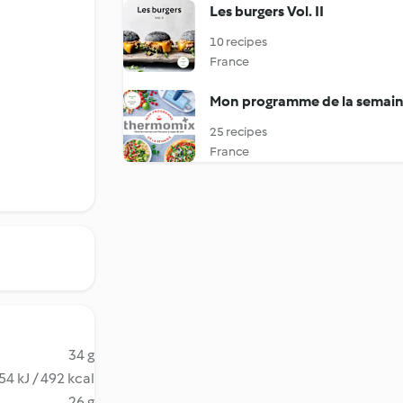
Les burgers Vol. II
10 recipes
France
Mon programme de la semaine
25 recipes
France
34 g
54 kJ / 492 kcal
26 g