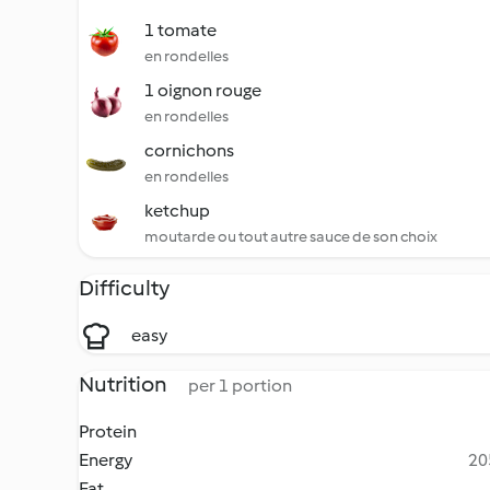
1 tomate
en rondelles
1 oignon rouge
en rondelles
cornichons
en rondelles
ketchup
moutarde ou tout autre sauce de son choix
Difficulty
easy
Nutrition
per 1 portion
Protein
Energy
20
Fat