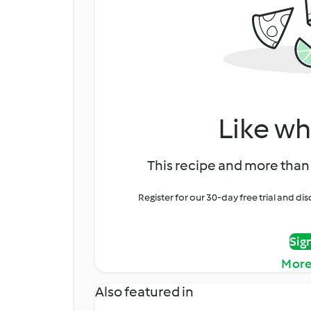
Like wh
This recipe and more than 
Register for our 30-day free trial and d
Sig
More
Also featured in