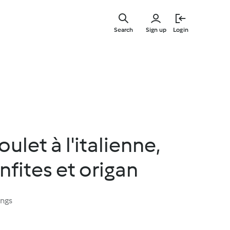
Skip
to
Search
Sign up
Login
main
content
ulet à l'italienne,
fites et origan
ings