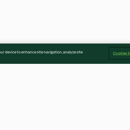
our device to enhance site navigation, analyze site
Cookies S
a coriandre
Boulettes de viande aux
Gnocchi marghe
légumes
4.3
(106)
2.7
(27)