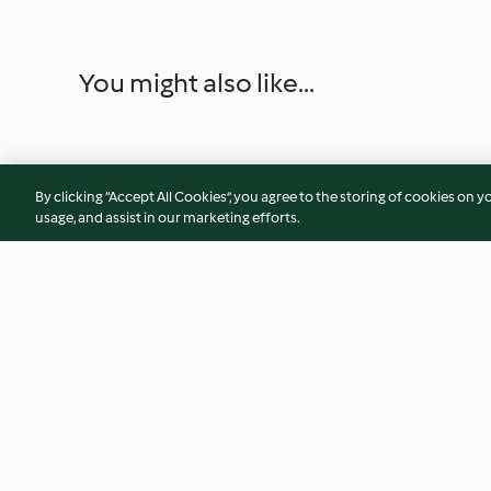
You might also like...
By clicking “Accept All Cookies”, you agree to the storing of cookies on y
usage, and assist in our marketing efforts.
Bœuf mijoté aux poivrons à la
Tomates farcies à l
hongroise
et riz sauvage
3.9
(20)
3.3
(4)