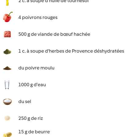
2 c. à soupe d'huile de tournesol
4 poivrons rouges
500 g de viande de bœuf hachée
1 c. à soupe d'herbes de Provence déshydratées
du poivre moulu
1000 g d'eau
du sel
250 g de riz
15 g de beurre