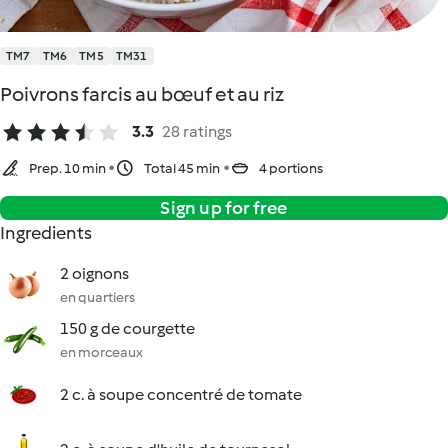
TM7
TM6
TM5
TM31
Poivrons farcis au bœuf et au riz
3.3
28 ratings
Prep. 10 min
Total 45 min
4 portions
Sign up for free
Ingredients
2 oignons
en quartiers
150 g de courgette
en morceaux
2 c. à soupe concentré de tomate