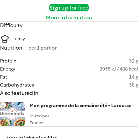
Sign up for free
More information
Difficulty
easy
Nutrition
per 1 portion
Protein
32 g
Energy
2055 kJ / 488 kcal
Fat
14 g
Carbohydrates
58 g
Also featured in
Mon programme de la semaine été - Larousse
25 recipes
France