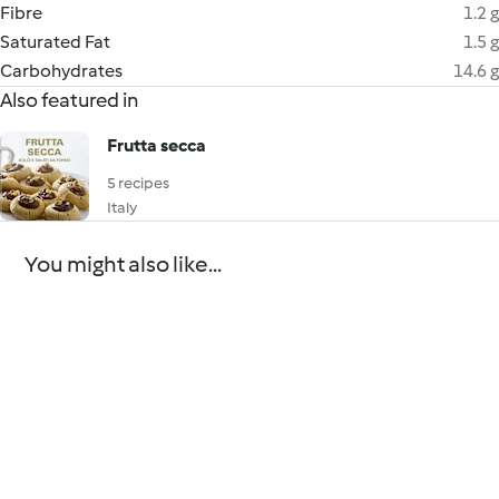
Fibre
1.2 g
Saturated Fat
1.5 g
Carbohydrates
14.6 g
Also featured in
Frutta secca
5 recipes
Italy
You might also like...