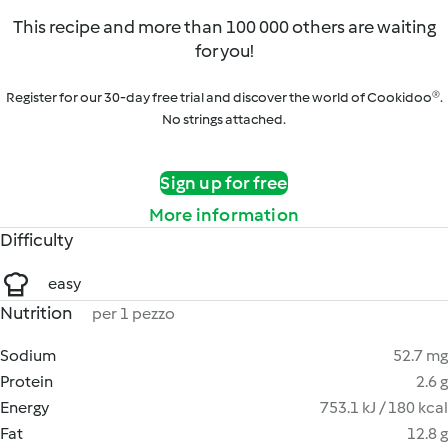
This recipe and more than 100 000 others are waiting
for you!
Register for our 30-day free trial and discover the world of Cookidoo®.
No strings attached.
Sign up for free
More information
Difficulty
easy
Nutrition
per 1 pezzo
Sodium
52.7 mg
Protein
2.6 g
Energy
753.1 kJ / 180 kcal
Fat
12.8 g