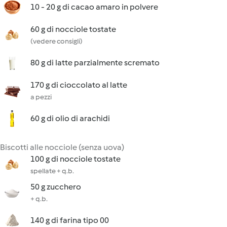
10 - 20 g di cacao amaro in polvere
60 g di nocciole tostate
(vedere consigli)
80 g di latte parzialmente scremato
170 g di cioccolato al latte
a pezzi
60 g di olio di arachidi
Biscotti alle nocciole (senza uova)
100 g di nocciole tostate
spellate + q.b.
50 g zucchero
+ q.b.
140 g di farina tipo 00