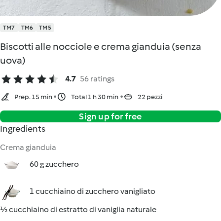
TM7
TM6
TM5
Biscotti alle nocciole e crema gianduia (senza
uova)
4.7
56 ratings
Prep. 15 min
Total 1 h 30 min
22 pezzi
Sign up for free
Ingredients
Crema gianduia
60 g zucchero
1 cucchiaino di zucchero vanigliato
½ cucchiaino di estratto di vaniglia naturale