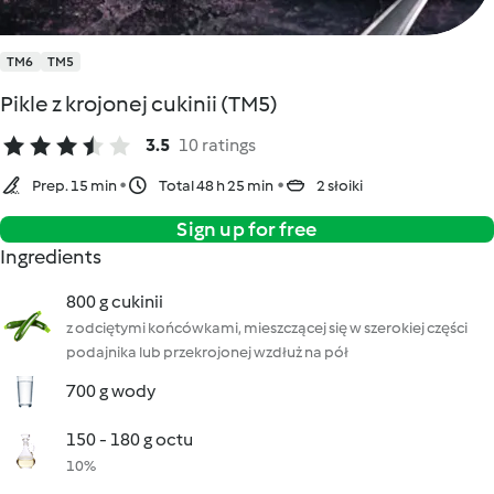
TM6
TM5
Pikle z krojonej cukinii (TM5)
3.5
10 ratings
Prep. 15 min
Total 48 h 25 min
2 słoiki
Sign up for free
Ingredients
800 g cukinii
z odciętymi końcówkami, mieszczącej się w szerokiej części
podajnika lub przekrojonej wzdłuż na pół
700 g wody
150 - 180 g octu
10%