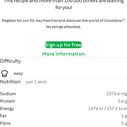
This recipe and more than 100 000 others are waiting
for you!
Register for our 30-day free trial and discover the world of Cookidoo®.
No strings attached.
Sign up for free
More information
Difficulty
easy
Nutrition
per 1 słoik
Sodium
2374.6 mg
Protein
5.6 g
Energy
1076 kJ / 257.2 kcal
Fat
2 g
Fibre
5 g