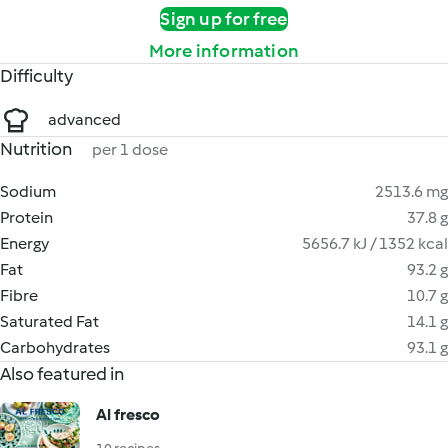
Sign up for free
More information
Difficulty
advanced
Nutrition
per 1 dose
Sodium
2513.6 mg
Protein
37.8 g
Energy
5656.7 kJ / 1352 kcal
Fat
93.2 g
Fibre
10.7 g
Saturated Fat
14.1 g
Carbohydrates
93.1 g
Also featured in
Al fresco