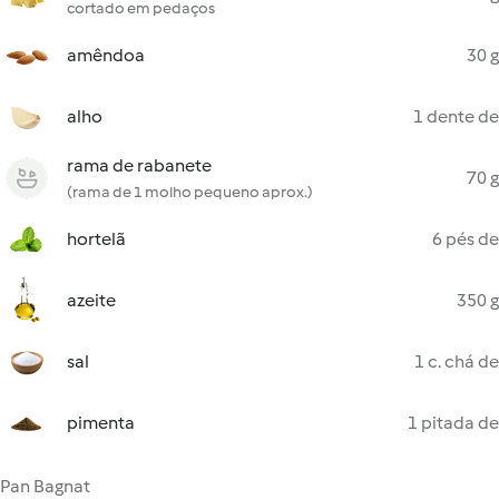
cortado em pedaços
amêndoa
30 g
alho
1 dente de
rama de rabanete
70 g
(rama de 1 molho pequeno aprox.)
hortelã
6 pés de
azeite
350 g
sal
1 c. chá de
pimenta
1 pitada de
Pan Bagnat