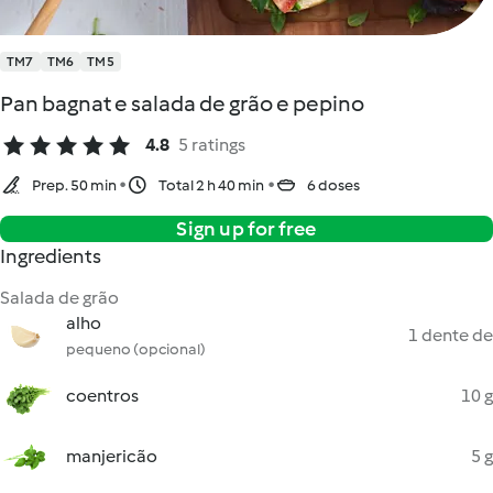
TM7
TM6
TM5
Pan bagnat e salada de grão e pepino
4.8
5 ratings
Prep. 50 min
Total 2 h 40 min
6 doses
Sign up for free
Ingredients
Salada de grão
alho
1 dente de
pequeno (opcional)
coentros
10 g
manjericão
5 g