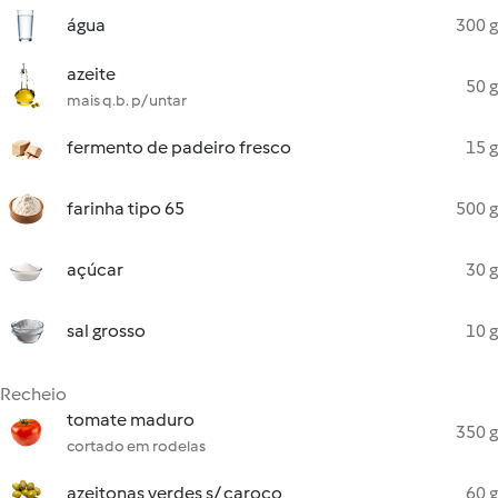
água
300 g
azeite
50 g
mais q.b. p/ untar
fermento de padeiro fresco
15 g
farinha tipo 65
500 g
açúcar
30 g
sal grosso
10 g
Recheio
tomate maduro
350 g
cortado em rodelas
azeitonas verdes s/ caroço
60 g