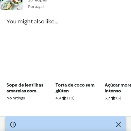
10 recipes
Portugal
You might also like...
Sopa de lentilhas
Torta de coco sem
Açúcar mor
amarelas com
glúten
intenso
almôndegas e creme
No ratings
4.9
(10)
3.7
(3)
solero
© Copyright 2026