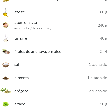
azeite
80 g
atum em lata
240 g
escorrido (3 latas aprox.)
vinagre
40 g
filetes de anchova, em óleo
2 - 4
sal
1 c. chá de
pimenta
1 pitada de
orégãos
2 c. chá de
alface
150 g