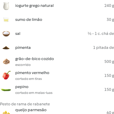
iogurte grego natural
240 g
sumo de limão
30 g
sal
½ - 1 c. chá de
pimenta
1 pitada de
grão-de-bico cozido
500 g
escorrido
pimento vermelho
150 g
cortado em tiras
pepino
150 g
cortado em meias-luas
Pesto de rama de rabanete
queijo parmesão
60 g