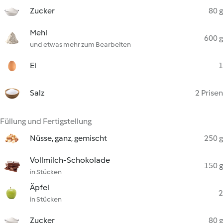
Zucker
80 g
Mehl
600 g
und etwas mehr zum Bearbeiten
Ei
1
Salz
2 Prisen
Füllung und Fertigstellung
Nüsse, ganz, gemischt
250 g
Vollmilch-Schokolade
150 g
in Stücken
Äpfel
2
in Stücken
Zucker
80 g