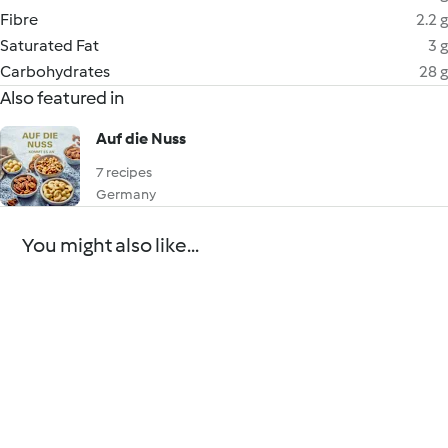
Fibre
2.2 g
Saturated Fat
3 g
Carbohydrates
28 g
Also featured in
Auf die Nuss
7 recipes
Germany
You might also like...