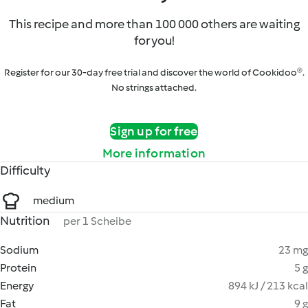
This recipe and more than 100 000 others are waiting
for you!
Register for our 30-day free trial and discover the world of Cookidoo®.
No strings attached.
Sign up for free
More information
Difficulty
medium
Nutrition
per 1 Scheibe
Sodium
23 mg
Protein
5 g
Energy
894 kJ / 213 kcal
Fat
9 g