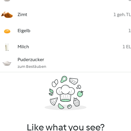
Zimt
1 geh. TL
Eigelb
1
Milch
1 EL
Puderzucker
zum Bestäuben
Like what you see?