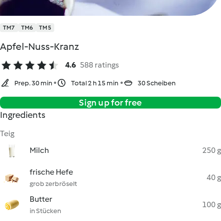
TM7
TM6
TM5
Apfel-Nuss-Kranz
4.6
588 ratings
Prep. 30 min
Total 2 h 15 min
30 Scheiben
Sign up for free
Ingredients
Teig
Milch
250 g
frische Hefe
40 g
grob zerbröselt
Butter
100 g
in Stücken