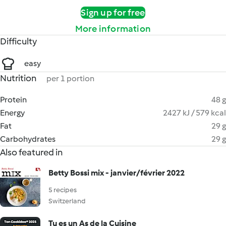
Sign up for free
More information
Difficulty
easy
Nutrition
per 1 portion
Protein
48 g
Energy
2427 kJ / 579 kcal
Fat
29 g
Carbohydrates
29 g
Also featured in
Betty Bossi mix - janvier/février 2022
5 recipes
Switzerland
Tu es un As de la Cuisine