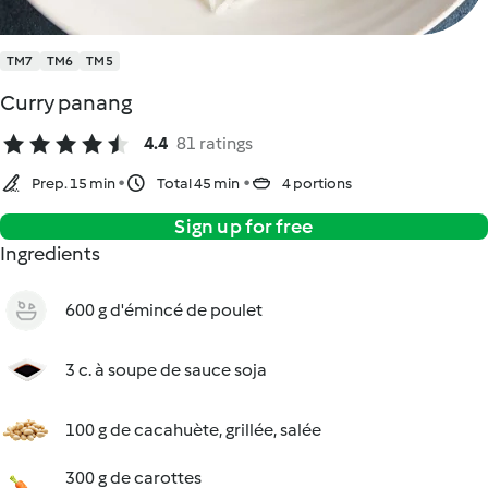
TM7
TM6
TM5
Curry panang
4.4
81 ratings
Prep. 15 min
Total 45 min
4 portions
Sign up for free
Ingredients
600 g d'émincé de poulet
3 c. à soupe de sauce soja
100 g de cacahuète, grillée, salée
300 g de carottes