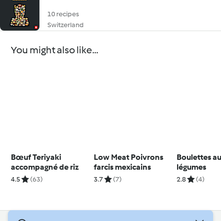
10 recipes
Switzerland
You might also like...
Bœuf Teriyaki
Low Meat Poivrons
Boulettes au
accompagné de riz
farcis mexicains
légumes
4.5
(63)
3.7
(7)
2.8
(4)