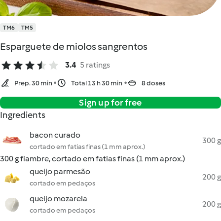
TM6
TM5
Esparguete de miolos sangrentos
3.4
5 ratings
Prep. 30 min
Total 13 h 30 min
8 doses
Sign up for free
Ingredients
bacon curado
300 g
cortado em fatias finas (1 mm aprox.)
300 g fiambre, cortado em fatias finas (1 mm aprox.)
queijo parmesão
200 g
cortado em pedaços
queijo mozarela
200 g
cortado em pedaços