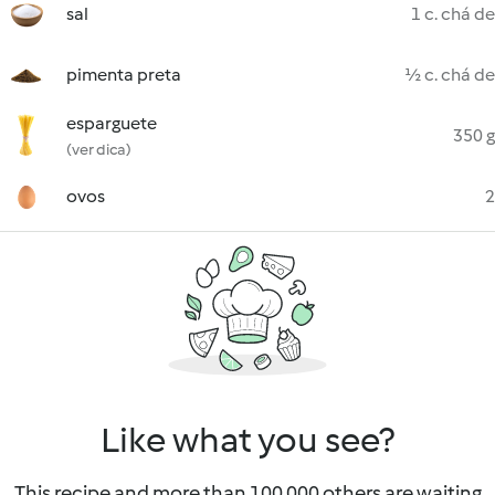
sal
1 c. chá de
pimenta preta
½ c. chá de
esparguete
350 g
(ver dica)
ovos
2
Like what you see?
This recipe and more than 100 000 others are waiting