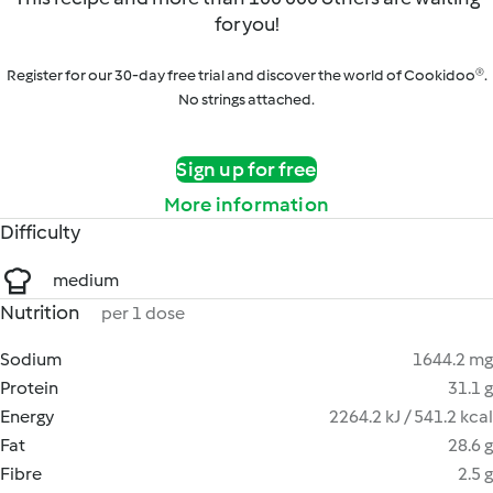
for you!
Register for our 30-day free trial and discover the world of Cookidoo®.
No strings attached.
Sign up for free
More information
Difficulty
medium
Nutrition
per 1 dose
Sodium
1644.2 mg
Protein
31.1 g
Energy
2264.2 kJ / 541.2 kcal
Fat
28.6 g
Fibre
2.5 g