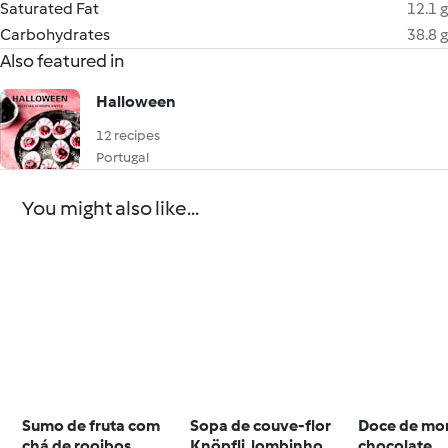
Saturated Fat
12.1 g
Carbohydrates
38.8 g
Also featured in
Halloween
12 recipes
Portugal
You might also like...
Sumo de fruta com
Sopa de couve-flor
Doce de mo
chá de rooibos
Knöpfli, lombinho
chocolate