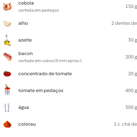
cebola
150 g
cortada em pedaços
alho
2 dentes de
azeite
30 g
bacon
200 g
cortado em cubos (5 mm aprox.)
concentrado de tomate
20 g
tomate em pedaços
400 g
água
500 g
colorau
1 c. chá de