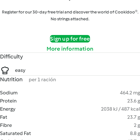
Register for our 30-day free trial and discover the world of Cookidoo®.
No strings attached.
Sign up for free
More information
Difficulty
easy
Nutrition
per 1 ración
Sodium
464.2 mg
Protein
23.6 g
Energy
2038 kJ / 487 kcal
Fat
23.7 g
Fibre
2 g
Saturated Fat
8.8 g