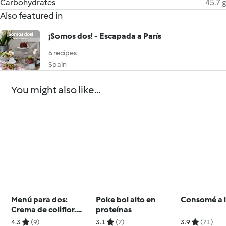
Carbohydrates
45.7 g
Also featured in
¡Somos dos! - Escapada a París
6 recipes
Spain
You might also like...
Menú para dos:
Poke bol alto en
Consomé a l
Crema de coliflor.
proteínas
Pollo con verduras.
4.3
(9)
3.1
(7)
3.9
(71)