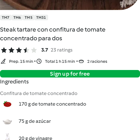
TM7
TM6
TM5
TM31
Steak tartare con confitura de tomate
concentrado para dos
3.7
23 ratings
Prep. 15 min
Total 1 h 15 min
2 raciones
Sign up for free
Ingredients
Confitura de tomate concentrado
170 g de tomate concentrado
75 g de azúcar
20 g de vinagre