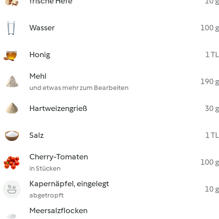
frische Hefe
10 g
Wasser
100 g
Honig
1 TL
Mehl
190 g
und etwas mehr zum Bearbeiten
Hartweizengrieß
30 g
Salz
1 TL
Cherry-Tomaten
100 g
in Stücken
Kapernäpfel, eingelegt
10 g
abgetropft
Meersalzflocken