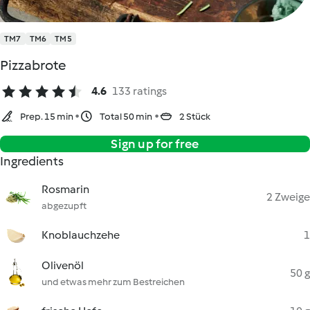
TM7
TM6
TM5
Pizzabrote
4.6
133 ratings
Prep. 15 min
Total 50 min
2 Stück
Sign up for free
Ingredients
Rosmarin
2 Zweige
abgezupft
Knoblauchzehe
1
Olivenöl
50 g
und etwas mehr zum Bestreichen