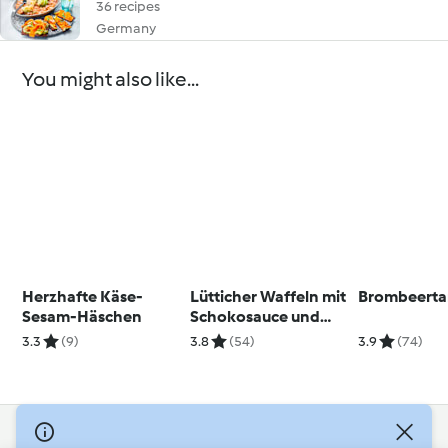
36 recipes
Germany
You might also like...
Herzhafte Käse-
Lütticher Waffeln mit
Brombeerta
Sesam-Häschen
Schokosauce und
Tonka-Schmand
3.3
(9)
3.8
(54)
3.9
(74)
© Copyright 2026