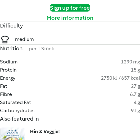
Sign up for free
More information
Difficulty
medium
Nutrition
per 1 Stück
Sodium
1290 mg
Protein
15 g
Energy
2750 kJ / 657 kcal
Fat
27 g
Fibre
6.7 g
Saturated Fat
4 g
Carbohydrates
91 g
Also featured in
Hin & Veggie!