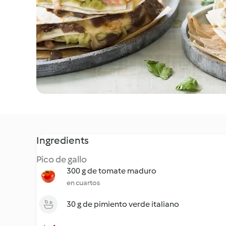
Ingredients
Pico de gallo
300 g de tomate maduro
en cuartos
30 g de pimiento verde italiano