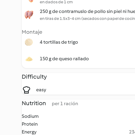
en dados de 1 cm
250 g de contramuslo de pollo sin piel ni hu
en tiras de 1.5x3-4 cm (secados con papel de coci
Montaje
4 tortillas de trigo
150 g de queso rallado
Difficulty
easy
Nutrition
per 1 ración
Sodium
Protein
Energy
23