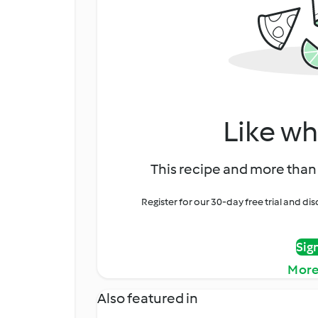
Like wh
This recipe and more than 
Register for our 30-day free trial and d
Sig
More
Also featured in