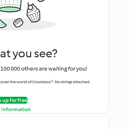
at you see?
100 000 others are waiting for you!
iscover the world of Cookidoo®. No strings attached.
n up for free
 information