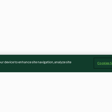
our device to enhance site navigation, analyze site
Cookies S
verduras y
Lasaña de champiñones
Arroz con gambas