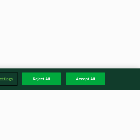
ettings
Reject All
Accept All
 al estilo
Crema verde con ojos…