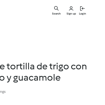
Skip
to
Search
Sign up
Login
main
content
 tortilla de trigo con
lo y guacamole
ings