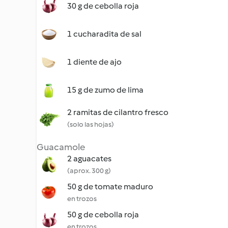
30 g de cebolla roja
1 cucharadita de sal
1 diente de ajo
15 g de zumo de lima
2 ramitas de cilantro fresco
(solo las hojas)
Guacamole
2 aguacates
(aprox. 300 g)
50 g de tomate maduro
en trozos
50 g de cebolla roja
en trozos