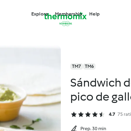
Explore
Membership
Help
TM7
TM6
Sándwich de
pico de gal
4.7
75 rat
Prep. 30 min