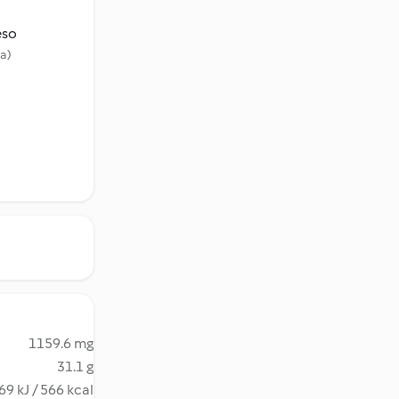
eso
na)
1159.6 mg
31.1 g
69 kJ / 566 kcal