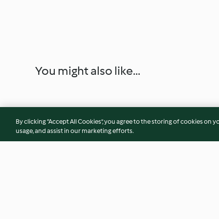
You might also like...
By clicking “Accept All Cookies”, you agree to the storing of cookies on y
usage, and assist in our marketing efforts.
Gratén de patata y pescado
Fideos chinos con 