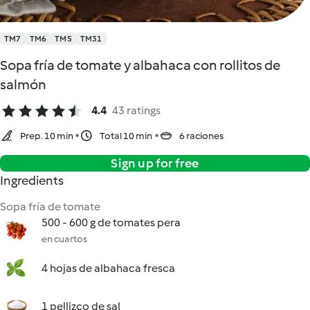
TM7
TM6
TM5
TM31
Sopa fría de tomate y albahaca con rollitos de
salmón
4.4
43 ratings
Prep. 10 min
Total 10 min
6 raciones
Sign up for free
Ingredients
Sopa fría de tomate
500 - 600 g de tomates pera
en cuartos
4 hojas de albahaca fresca
1 pellizco de sal