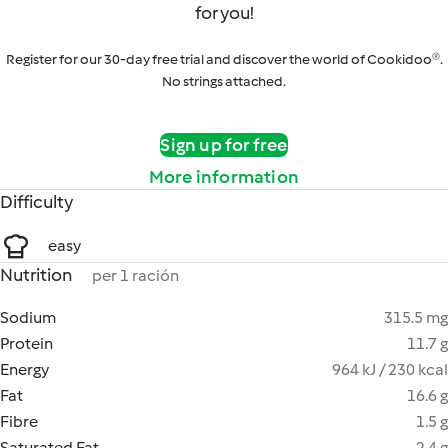
for you!
Register for our 30-day free trial and discover the world of Cookidoo®.
No strings attached.
Sign up for free
More information
Difficulty
easy
Nutrition
per 1 ración
Sodium
315.5 mg
Protein
11.7 g
Energy
964 kJ / 230 kcal
Fat
16.6 g
Fibre
1.5 g
Saturated Fat
2.4 g