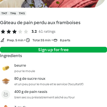
TM7
TM6
TM5
Gâteau de pain perdu aux framboises
3.2
61 ratings
Prep. 5 min
Total 35 min
8 parts
Sign up for free
Ingredients
beurre
pour le moule
80 g de sucre roux
et un peu pour le moule et le service (facultatif)
400 g de pain rassis
bien sec ou préalablement séché au four