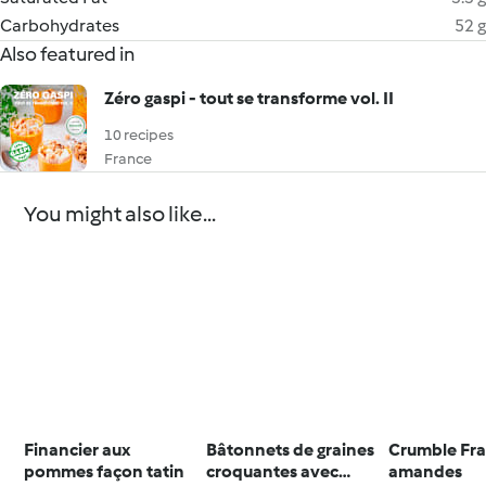
Carbohydrates
52 g
Also featured in
Zéro gaspi - tout se transforme vol. II
10 recipes
France
You might also like...
Financier aux
Bâtonnets de graines
Crumble Fra
pommes façon tatin
croquantes avec
amandes