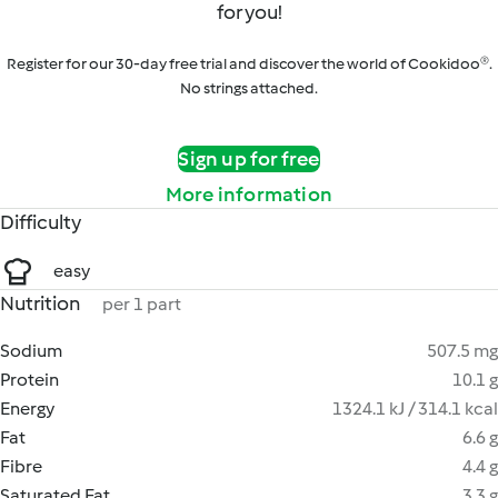
for you!
Register for our 30-day free trial and discover the world of Cookidoo®.
No strings attached.
Sign up for free
More information
Difficulty
easy
Nutrition
per 1 part
Sodium
507.5 mg
Protein
10.1 g
Energy
1324.1 kJ / 314.1 kcal
Fat
6.6 g
Fibre
4.4 g
Saturated Fat
3.3 g