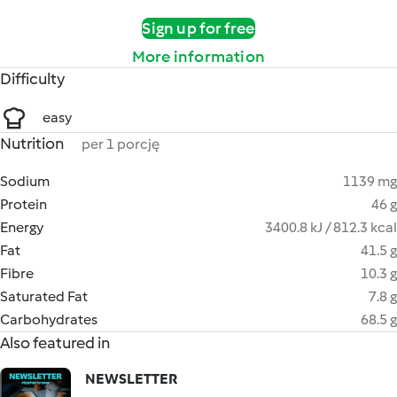
Sign up for free
More information
Difficulty
easy
Nutrition
per 1 porcję
Sodium
1139 mg
Protein
46 g
Energy
3400.8 kJ / 812.3 kcal
Fat
41.5 g
Fibre
10.3 g
Saturated Fat
7.8 g
Carbohydrates
68.5 g
Also featured in
NEWSLETTER