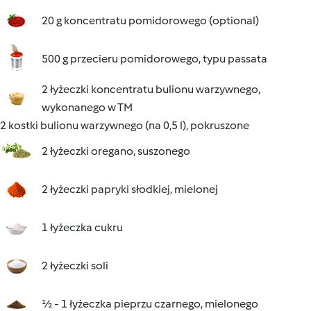
20 g koncentratu pomidorowego (optional)
500 g przecieru pomidorowego, typu passata
2 łyżeczki koncentratu bulionu warzywnego,
wykonanego w TM
2 kostki bulionu warzywnego (na 0,5 l), pokruszone
2 łyżeczki oregano, suszonego
2 łyżeczki papryki słodkiej, mielonej
1 łyżeczka cukru
2 łyżeczki soli
½ - 1 łyżeczka pieprzu czarnego, mielonego