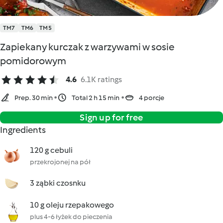
TM7
TM6
TM5
Zapiekany kurczak z warzywami w sosie
pomidorowym
4.6
6.1K ratings
Prep. 30 min
Total 2 h 15 min
4 porcje
Sign up for free
Ingredients
120 g cebuli
przekrojonej na pół
3 ząbki czosnku
10 g oleju rzepakowego
plus 4-6 łyżek do pieczenia