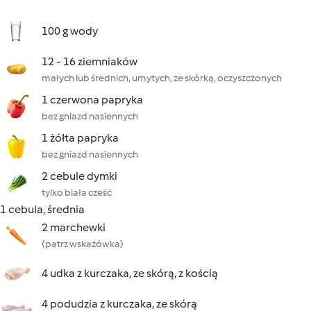
100 g wody
12 - 16 ziemniaków
małych lub średnich, umytych, ze skórką, oczyszczonych
1 czerwona papryka
bez gniazd nasiennych
1 żółta papryka
bez gniazd nasiennych
2 cebule dymki
tylko biała cześć
1 cebula, średnia
2 marchewki
(patrz wskazówka)
4 udka z kurczaka, ze skórą, z kością
4 podudzia z kurczaka, ze skórą