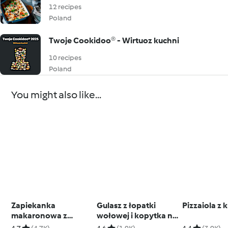
12 recipes
Poland
Twoje Cookidoo® - Wirtuoz kuchni
10 recipes
Poland
You might also like...
Zapiekanka
Gulasz z łopatki
Pizzaiola z 
makaronowa z
wołowej i kopytka na
pieczarkami, papryką
parze