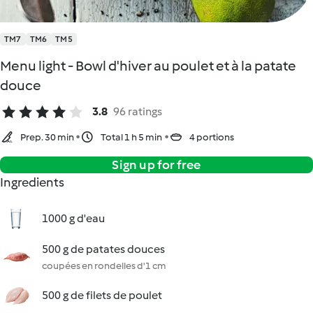
TM7
TM6
TM5
Menu light - Bowl d'hiver au poulet et à la patate
douce
3.8
96 ratings
Prep. 30 min
Total 1 h 5 min
4 portions
Sign up for free
Ingredients
1000 g d'eau
500 g de patates douces
coupées en rondelles d'1 cm
500 g de filets de poulet