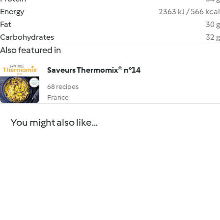
Energy
2363 kJ / 566 kcal
Fat
30 g
Carbohydrates
32 g
Also featured in
Saveurs Thermomix® n°14
68 recipes
France
You might also like...