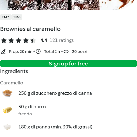
TM7
TM6
Brownies al caramello
4.4
121 ratings
Prep. 20 min
Total 2 h
20 pezzi
Sign up for free
Ingredients
Caramello
250 g di zucchero grezzo di canna
30 g di burro
freddo
180 g di panna (min. 30% di grassi)