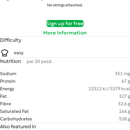
No strings attached.
Sign up for free
More information
Difficulty
easy
Nutrition
per 20 pezzi
Sodium
351 mg
Protein
67 g
Energy
22512 kJ / 5379 kcal
Fat
327 g
Fibre
32.6 g
Saturated Fat
164 g
Carbohydrates
528 g
Also featured in