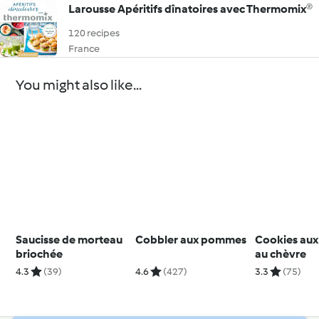
Larousse Apéritifs dînatoires avec Thermomix®
120 recipes
France
You might also like...
Saucisse de morteau
Cobbler aux pommes
Cookies aux 
briochée
au chèvre
4.3
(39)
4.6
(427)
3.3
(75)