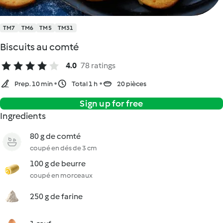
TM7
TM6
TM5
TM31
Biscuits au comté
4.0
78 ratings
Prep. 10 min
Total 1 h
20 pièces
Sign up for free
Ingredients
80 g de comté
coupé en dés de 3 cm
100 g de beurre
coupé en morceaux
250 g de farine