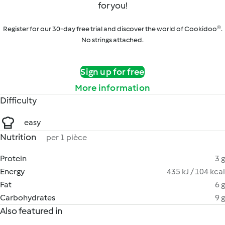
for you!
Register for our 30-day free trial and discover the world of Cookidoo®.
No strings attached.
Sign up for free
More information
Difficulty
easy
Nutrition
per 1 pièce
Protein
3 g
Energy
435 kJ / 104 kcal
Fat
6 g
Carbohydrates
9 g
Also featured in