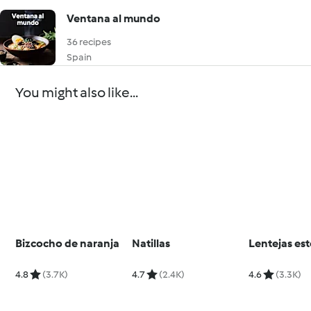
Ventana al mundo
36 recipes
Spain
You might also like...
Bizcocho de naranja
Natillas
Lentejas es
4.8
(3.7K)
4.7
(2.4K)
4.6
(3.3K)