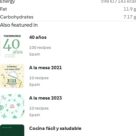
Energy
598 kJ / 143 kcal
Fat
11.9 g
Carbohydrates
7.17 g
Also featured in
40 años
100 recipes
Spain
A la mesa 2021
10 recipes
Spain
A la mesa 2023
10 recipes
Spain
Cocina fácil y saludable