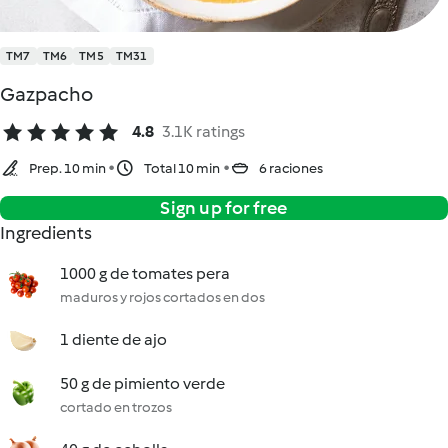
TM7
TM6
TM5
TM31
Gazpacho
4.8
3.1K ratings
Prep. 10 min
Total 10 min
6 raciones
Sign up for free
Ingredients
1000 g de tomates pera
maduros y rojos cortados en dos
1 diente de ajo
50 g de pimiento verde
cortado en trozos