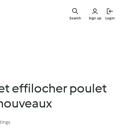
Skip
to
Search
Sign up
Login
main
content
et effilocher poulet
 nouveaux
tings