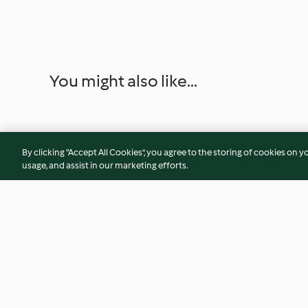
You might also like...
By clicking “Accept All Cookies”, you agree to the storing of cookies on y
usage, and assist in our marketing efforts.
Pâtes à l'ail
Shot immunostimu
gingembre, curcuma