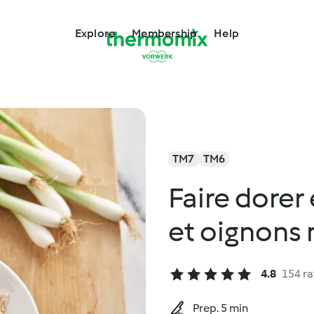
Explore
Membership
Help
TM7
TM6
Faire dorer 
et oignons
4.8
154 ra
Prep. 5 min