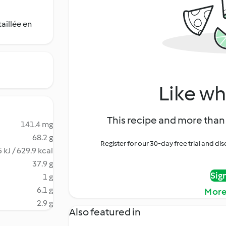
aillée en
Like wh
This recipe and more than 
141.4 mg
68.2 g
Register for our 30-day free trial and d
 kJ / 629.9 kcal
37.9 g
Sig
1 g
6.1 g
More
2.9 g
Also featured in