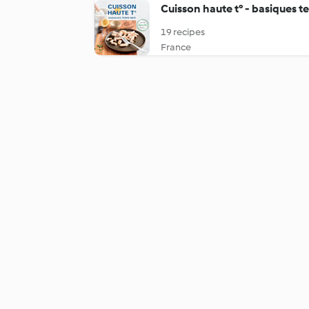
Cuisson haute t° - basiques t
19 recipes
France