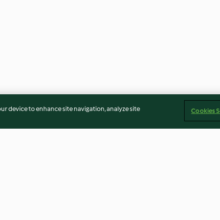
our device to enhance site navigation, analyze site
Cookies S
lant
Faire sauter des poivrons
Faire sauter des
, miel et
rouges avec des