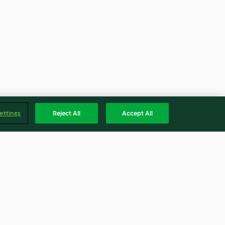
ettings
Reject All
Accept All
 poivrons
Faire sauter un mélange de
 oignons
légumes