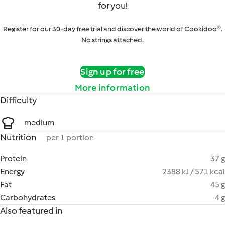
for you!
Register for our 30-day free trial and discover the world of Cookidoo®.
No strings attached.
Sign up for free
More information
Difficulty
medium
Nutrition
per 1 portion
Protein
37 g
Energy
2388 kJ / 571 kcal
Fat
45 g
Carbohydrates
4 g
Also featured in