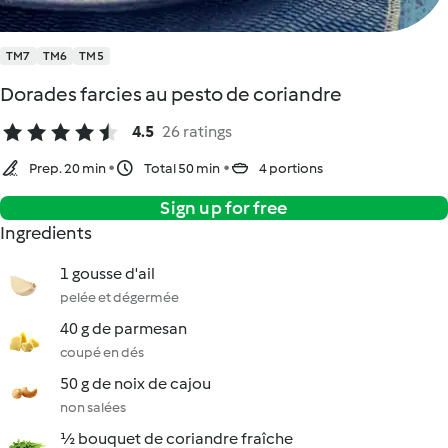
TM7
TM6
TM5
Dorades farcies au pesto de coriandre
4.5
26 ratings
Prep. 20 min
Total 50 min
4 portions
Sign up for free
Ingredients
1 gousse d'ail
pelée et dégermée
40 g de parmesan
coupé en dés
50 g de noix de cajou
non salées
½ bouquet de coriandre fraîche