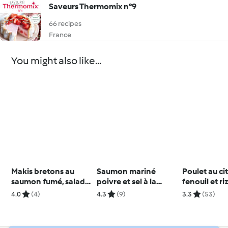
Saveurs Thermomix n°9
66 recipes
France
You might also like...
Makis bretons au
Saumon mariné
Poulet au ci
saumon fumé, salade
poivre et sel à la
fenouil et ri
d'agrumes
betterave
4.0
(4)
4.3
(9)
3.3
(53)