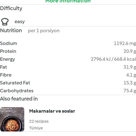
More information
Difficulty
easy
Nutrition
per 1 porsiyon
Sodium
1192.6 mg
Protein
20.9 g
Energy
2796.4 kJ / 668.4 kcal
Fat
31.9 g
Fibre
4.1 g
Saturated Fat
15.3 g
Carbohydrates
75.4 g
Also featured in
Makarnalar ve soslar
22 recipes
Türkiye