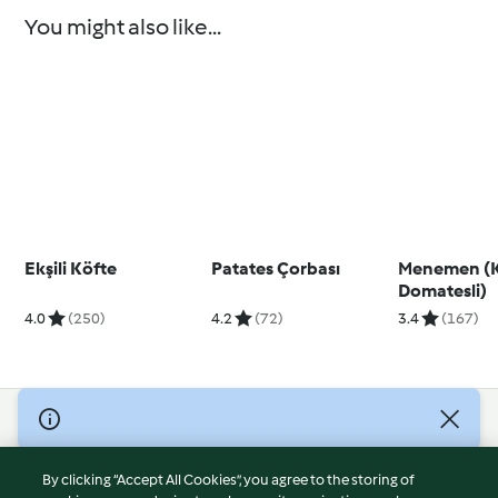
You might also like...
Ekşili Köfte
Patates Çorbası
Menemen (
Domatesli)
4.0
(250)
4.2
(72)
3.4
(167)
© Copyright 2026
Terms of Service
By clicking “Accept All Cookies”, you agree to the storing of