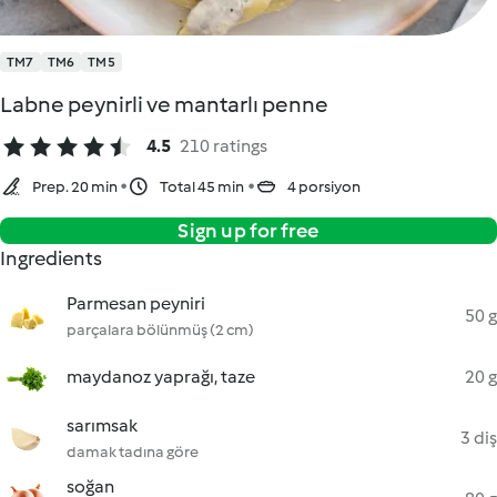
TM7
TM6
TM5
Labne peynirli ve mantarlı penne
4.5
210 ratings
Prep. 20 min
Total 45 min
4 porsiyon
Sign up for free
Ingredients
Parmesan peyniri
50 g
parçalara bölünmüş (2 cm)
maydanoz yaprağı, taze
20 g
sarımsak
3 diş
damak tadına göre
soğan