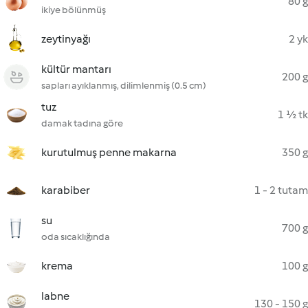
80 g
ikiye bölünmüş
zeytinyağı
2 yk
kültür mantarı
200 g
sapları ayıklanmış, dilimlenmiş (0.5 cm)
tuz
1 ½ tk
damak tadına göre
kurutulmuş penne makarna
350 g
karabiber
1 - 2 tutam
su
700 g
oda sıcaklığında
krema
100 g
labne
130 - 150 g