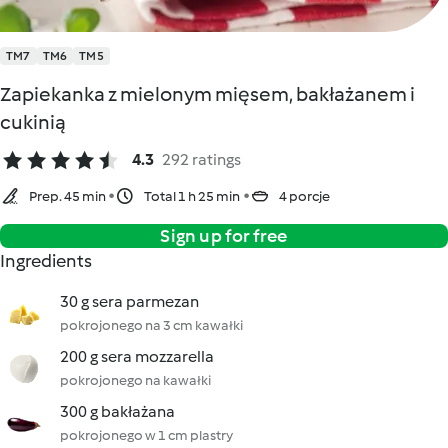
TM7
TM6
TM5
Zapiekanka z mielonym mięsem, bakłażanem i
cukinią
4.3
292 ratings
Prep. 45 min
Total 1 h 25 min
4 porcje
Sign up for free
Ingredients
30 g sera parmezan
pokrojonego na 3 cm kawałki
200 g sera mozzarella
pokrojonego na kawałki
300 g bakłażana
pokrojonego w 1 cm plastry