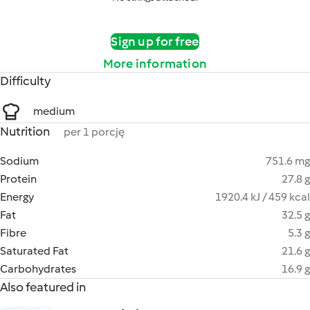
Sign up for free
More information
Difficulty
medium
Nutrition
per 1 porcję
Sodium
751.6 mg
Protein
27.8 g
Energy
1920.4 kJ / 459 kcal
Fat
32.5 g
Fibre
5.3 g
Saturated Fat
21.6 g
Carbohydrates
16.9 g
Also featured in