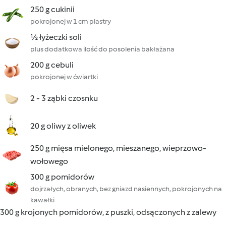
250 g cukinii
pokrojonej w 1 cm plastry
½ łyżeczki soli
plus dodatkowa ilość do posolenia bakłażana
200 g cebuli
pokrojonej w ćwiartki
2 - 3 ząbki czosnku
20 g oliwy z oliwek
250 g mięsa mielonego, mieszanego, wieprzowo-
wołowego
300 g pomidorów
dojrzałych, obranych, bez gniazd nasiennych, pokrojonych na
kawałki
300 g krojonych pomidorów, z puszki, odsączonych z zalewy