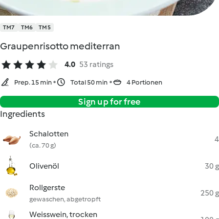
TM7
TM6
TM5
Graupenrisotto mediterran
4.0
53 ratings
Prep. 15 min
Total 50 min
4 Portionen
Sign up for free
Ingredients
Schalotten
4
(ca. 70 g)
Olivenöl
30 g
Rollgerste
250 g
gewaschen, abgetropft
Weisswein, trocken