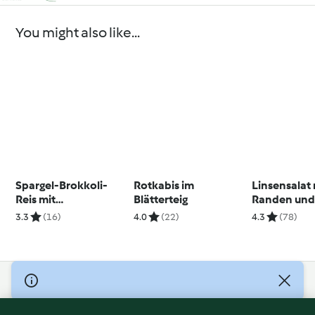
You might also like...
Spargel-Brokkoli-
Rotkabis im
Linsensalat 
Reis mit
Blätterteig
Randen und
Champignons
3.3
(16)
4.0
(22)
4.3
(78)
© Copyright 2026
Terms of Service