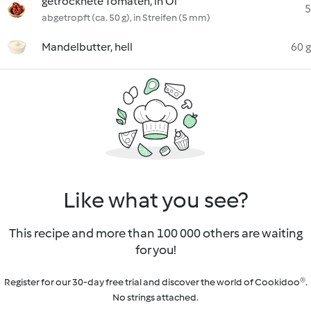
getrocknete Tomaten, in Öl
5
abgetropft (ca. 50 g), in Streifen (5 mm)
Mandelbutter, hell
60 g
Like what you see?
This recipe and more than 100 000 others are waiting
for you!
Register for our 30-day free trial and discover the world of Cookidoo®.
No strings attached.