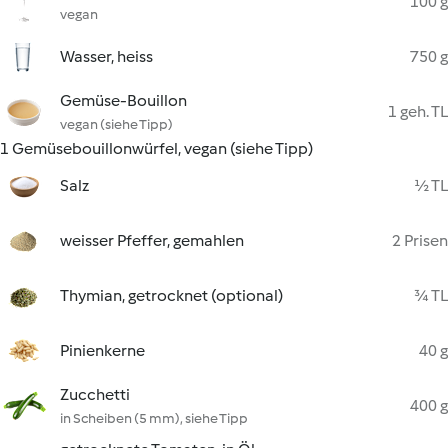
100 g
vegan
Wasser, heiss
750 g
Gemüse-Bouillon
1 geh. TL
vegan (siehe Tipp)
1 Gemüsebouillonwürfel, vegan (siehe Tipp)
Salz
½ TL
weisser Pfeffer, gemahlen
2 Prisen
Thymian, getrocknet (optional)
¾ TL
Pinienkerne
40 g
Zucchetti
400 g
in Scheiben (5 mm), siehe Tipp