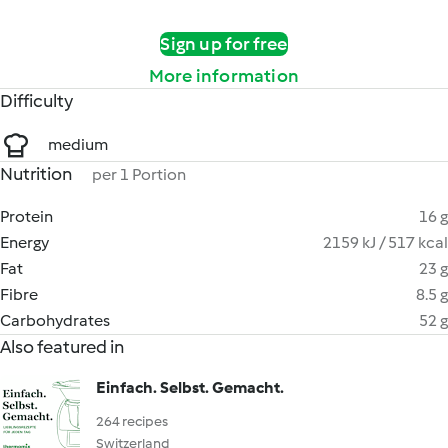
Sign up for free
More information
Difficulty
medium
Nutrition
per 1 Portion
Protein
16 g
Energy
2159 kJ / 517 kcal
Fat
23 g
Fibre
8.5 g
Carbohydrates
52 g
Also featured in
Einfach. Selbst. Gemacht.
264 recipes
Switzerland