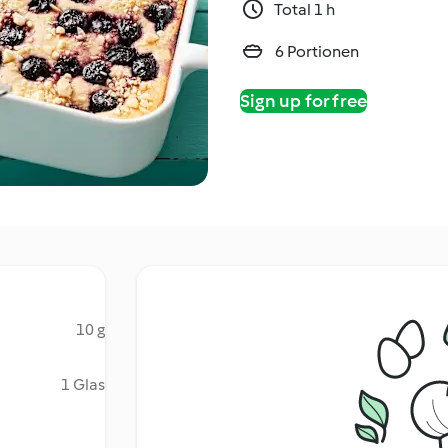
Total 1 h
6 Portionen
Sign up for free
10 g
1 Glas