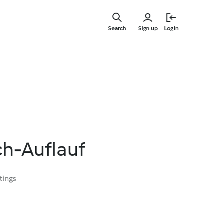
Skip
to
Search
Sign up
Login
main
content
ch-Auflauf
tings