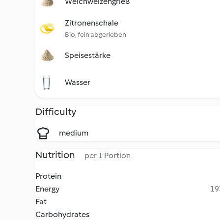
Weichweizengrieß
Zitronenschale
Bio, fein abgerieben
Speisestärke
Wasser
Difficulty
medium
Nutrition
per 1 Portion
Protein
Energy
19
Fat
Carbohydrates