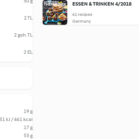
50 g
ESSEN & TRINKEN 4/2018
61 recipes
2 TL
Germany
2 geh. TL
2 EL
19 g
31 kJ / 461 kcal
17 g
53 g