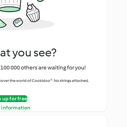
at you see?
100 000 others are waiting for you!
iscover the world of Cookidoo®. No strings attached.
n up for free
 information