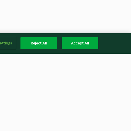
ettings
Reject All
Accept All
uchen
Quarkauflauf
4.2
(214)