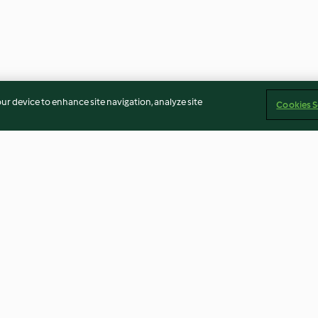
our device to enhance site navigation, analyze site
Cookies S
uchen mit
Grießschnitten mit
Birnen-Nuss-K
ark
Mohnzucker
2.8
(109)
4.6
(122)