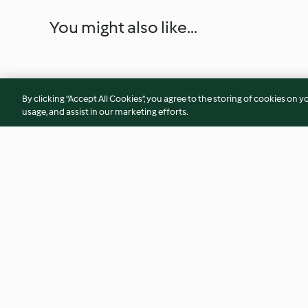
You might also like...
By clicking “Accept All Cookies”, you agree to the storing of cookies on y
usage, and assist in our marketing efforts.
Birnen-Gewürz-Kuchen
Heidelbeerpfannk
Holunderblütenqu
3.8
(88)
3.8
(82)