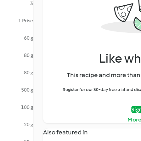
3
1 Prise
60 g
Like wh
80 g
80 g
This recipe and more than 
500 g
Register for our 30-day free trial and d
100 g
Sig
More
20 g
Also featured in