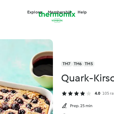
Explore
Membership
Help
TM7
TM6
TM5
Quark-Kirs
4.0
105 ra
Prep. 25 min