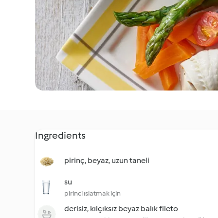
Ingredients
pirinç, beyaz, uzun taneli
su
pirinci ıslatmak için
derisiz, kılçıksız beyaz balık fileto