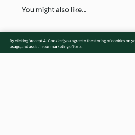
You might also like...
By clicking “Accept All Cookies”, you agree to the storing of cookies on y
usage, and assist in our marketing efforts.
Buğdaylı Tavuklu Salata
Sotelenmiş Kabak
4.1
(14)
3.2
(14)