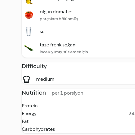
olgun domates
parçalara bölünmüş
su
taze frenk soğanı
ince kıyılmış, süslemek için
Difficulty
medium
Nutrition
per 1 porsiyon
Protein
Energy
34
Fat
Carbohydrates