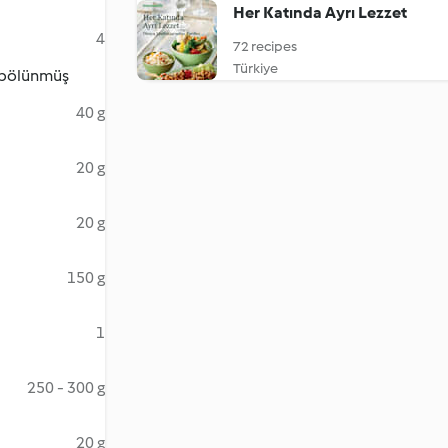
Her Katında Ayrı Lezzet
4
72 recipes
Türkiye
e bölünmüş
40 g
20 g
20 g
150 g
1
250 - 300 g
20 g