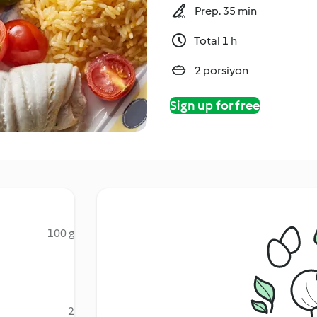
Prep. 35 min
Total 1 h
2 porsiyon
Sign up for free
100 g
2