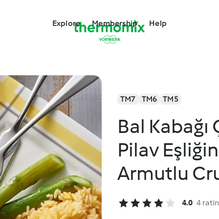
Explore
Membership
Help
TM7
TM6
TM5
Bal Kabağı 
Pilav Eşliği
Armutlu Cr
4.0
4 rati