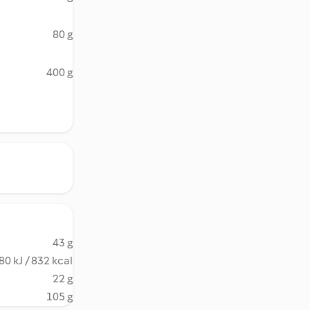
80 g
400 g
43 g
80 kJ / 832 kcal
22 g
105 g