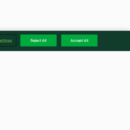
ettings
Reject All
Accept All
 ve Buharda
Ekmek Köfteli Tavuk Suyu
Çorbası
3.3
(4)