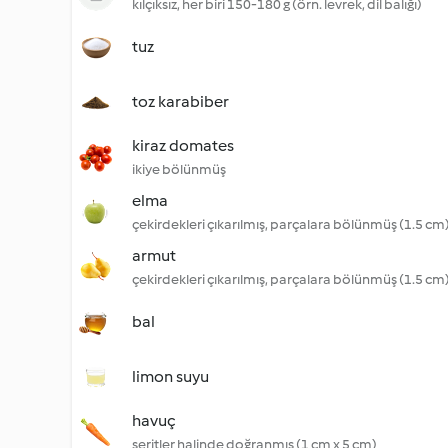
kılçıksız, her biri 150-180 g (örn. levrek, dil balığı)
tuz
toz karabiber
kiraz domates
ikiye bölünmüş
elma
çekirdekleri çıkarılmış, parçalara bölünmüş (1.5 cm
armut
çekirdekleri çıkarılmış, parçalara bölünmüş (1.5 cm
bal
limon suyu
havuç
şeritler halinde doğranmış (1 cm x 5 cm)