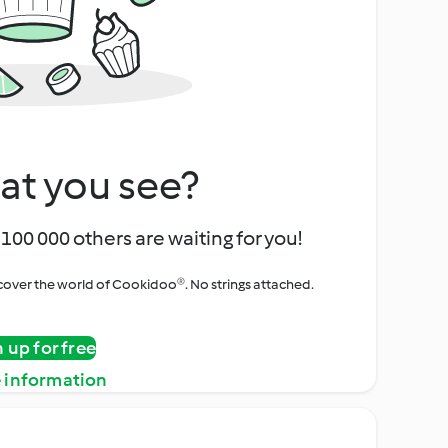
at you see?
100 000 others are waiting for you!
iscover the world of Cookidoo®. No strings attached.
n up for free
 information