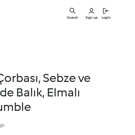
Skip
to
Search
Sign up
Login
main
content
Çorbası, Sebze ve
nde Balık, Elmalı
umble
ngs