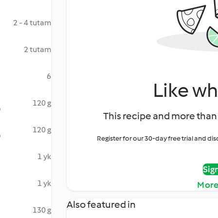
2 - 4 tutam
2 tutam
6
Like wh
120 g
)
This recipe and more than 
120 g
)
Register for our 30-day free trial and d
1 yk
Sig
1 yk
More
Also featured in
130 g