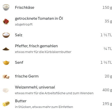
Frischkäse
150 g
getrocknete Tomaten in Öl
35 g
abgetropft
Salz
1 ½ TL
Pfeffer, frisch gemahlen
¼ TL
etwas mehr für die Kürbiskernbutter
Senf
1 ½ TL
frische Germ
20 g
Weizenmehl, universal
400 g
etwas mehr für die Arbeitsfläche und zum Wenden
Butter
195 g
in Stücken, etwas mehr zum Einfetten