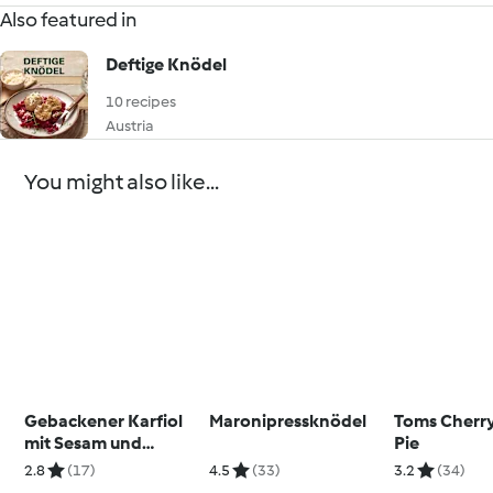
Also featured in
Deftige Knödel
10 recipes
Austria
You might also like...
Gebackener Karfiol
Maronipressknödel
Toms Cherr
mit Sesam und
Pie
Cornflakes
2.8
(17)
4.5
(33)
3.2
(34)