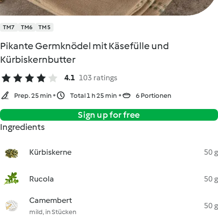
TM7
TM6
TM5
Pikante Germknödel mit Käsefülle und
Kürbiskernbutter
4.1
103 ratings
Prep. 25 min
Total 1 h 25 min
6 Portionen
Sign up for free
Ingredients
Kürbiskerne
50 g
Rucola
50 g
Camembert
50 g
mild, in Stücken