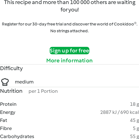
This recipe and more than 100 000 others are waiting
for you!
Register for our 30-day free trial and discover the world of Cookidoo®.
No strings attached.
Sign up for free
More information
Difficulty
medium
Nutrition
per 1 Portion
Protein
18 g
Energy
2887 kJ / 690 kcal
Fat
45 g
Fibre
5 g
Carbohydrates
55 g