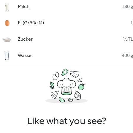
Milch
180 g
Ei (Größe M)
1
Zucker
½ TL
Wasser
400 g
Like what you see?