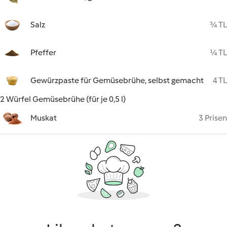
Salz
¾ TL
Pfeffer
¼ TL
Gewürzpaste für Gemüsebrühe, selbst gemacht
4 TL
2 Würfel Gemüsebrühe (für je 0,5 l)
Muskat
3 Prisen