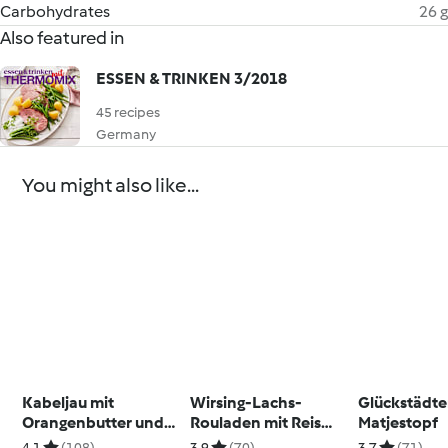
Carbohydrates
26 g
Also featured in
ESSEN & TRINKEN 3/2018
45 recipes
Germany
You might also like...
Kabeljau mit
Wirsing-Lachs-
Glückstädte
Orangenbutter und
Rouladen mit Reis
Matjestopf
Kartoffeln
und Meerrettichsauce
4.1
(108)
3.9
(70)
3.7
(71)