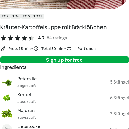
TM7
TM6
TM5
TM31
Kräuter-Kartoffelsuppe mit Brätklößchen
4.3
84 ratings
Prep. 15 min
Total 50 min
4 Portionen
Sign up for free
Ingredients
Petersilie
5 Stängel
abgezupft
Kerbel
6 Stängel
abgezupft
Majoran
2 Stängel
abgezupft
Liebstöckel