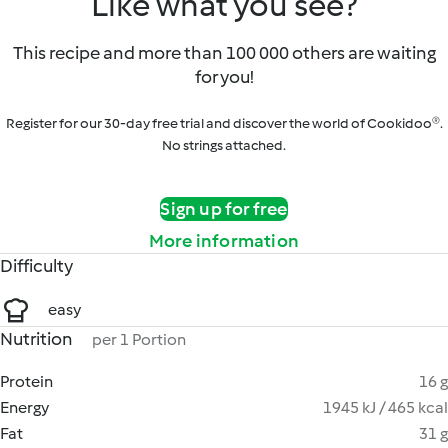
Like what you see?
This recipe and more than 100 000 others are waiting
for you!
Register for our 30-day free trial and discover the world of Cookidoo®.
No strings attached.
Sign up for free
More information
Difficulty
easy
Nutrition
per 1 Portion
Protein
16 g
Energy
1945 kJ / 465 kcal
Fat
31 g