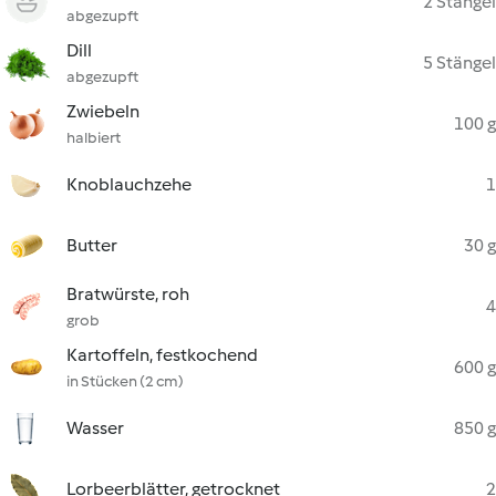
2 Stängel
abgezupft
Dill
5 Stängel
abgezupft
Zwiebeln
100 g
halbiert
Knoblauchzehe
1
Butter
30 g
Bratwürste, roh
4
grob
Kartoffeln, festkochend
600 g
in Stücken (2 cm)
Wasser
850 g
Lorbeerblätter, getrocknet
2