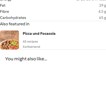
Fat
29 g
Fibre
4.5 g
Carbohydrates
65 g
Also featured in
Pizza und Focaccia
45 recipes
Switzerland
You might also like...