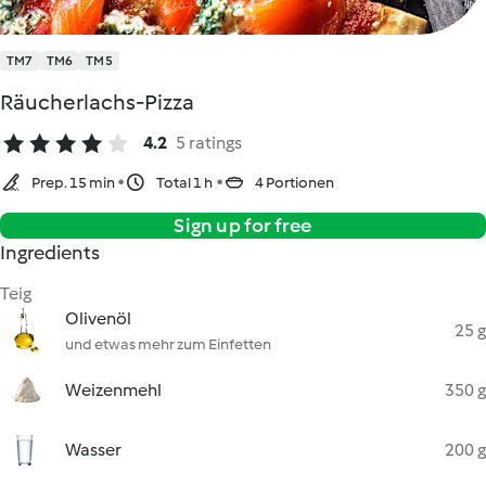
TM7
TM6
TM5
Räucherlachs-Pizza
4.2
5 ratings
Prep. 15 min
Total 1 h
4 Portionen
Sign up for free
Ingredients
Teig
Olivenöl
25 g
und etwas mehr zum Einfetten
Weizenmehl
350 g
Wasser
200 g