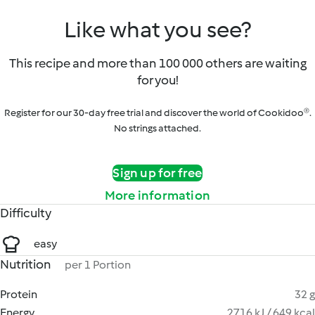
Like what you see?
This recipe and more than 100 000 others are waiting
for you!
Register for our 30-day free trial and discover the world of Cookidoo®.
No strings attached.
Sign up for free
More information
Difficulty
easy
Nutrition
per 1 Portion
Protein
32 g
Energy
2716 kJ / 649 kcal