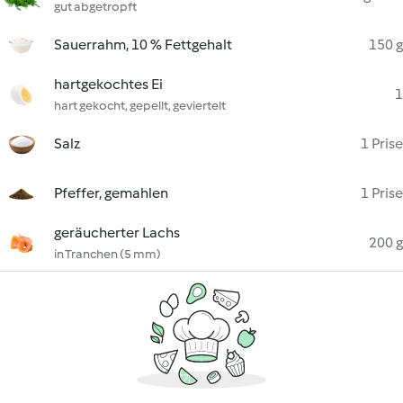
gut abgetropft
Sauerrahm, 10 % Fettgehalt
150 g
hartgekochtes Ei
1
hart gekocht, gepellt, geviertelt
Salz
1 Prise
Pfeffer, gemahlen
1 Prise
geräucherter Lachs
200 g
in Tranchen (5 mm)