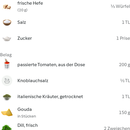
frische Hefe
½ Würfel
(20 g)
Salz
1 TL
Zucker
1 Prise
Belag
passierte Tomaten, aus der Dose
200 g
Knoblauchsalz
½ TL
italienische Kräuter, getrocknet
1 TL
Gouda
150 g
in Stücken
Dill, frisch
2 Zweigchen