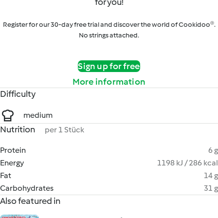
for you!
Register for our 30-day free trial and discover the world of Cookidoo®.
No strings attached.
Sign up for free
More information
Difficulty
medium
Nutrition
per 1 Stück
Protein
6 g
Energy
1198 kJ / 286 kcal
Fat
14 g
Carbohydrates
31 g
Also featured in