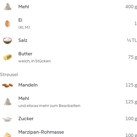
Mehl
400 g
Ei
1
(Kl. M)
Salz
½ TL
Butter
75 g
weich, in Stücken
Streusel
Mandeln
125 g
Mehl
125 g
und etwas mehr zum Bearbeiten
Zucker
100 g
Marzipan-Rohmasse
100 g