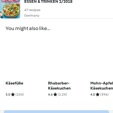
ESSEN & TRINKEN 2/2018
47 recipes
Germany
You might also like...
Käsefüße
Rhabarber-
Mohn-Apfel
Käsekuchen
Käsekuche
3.0
(104)
4.6
(1.2K)
4.0
(396)