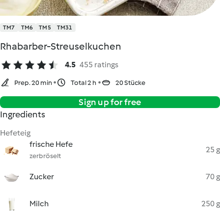
TM7
TM6
TM5
TM31
Rhabarber-Streuselkuchen
4.5
455 ratings
Prep. 20 min
Total 2 h
20 Stücke
Sign up for free
Ingredients
Hefeteig
frische Hefe
25 g
zerbröselt
Zucker
70 g
Milch
250 g