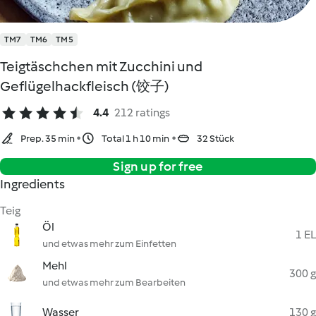
TM7
TM6
TM5
Teigtäschchen mit Zucchini und
Geflügelhackfleisch (饺子)
4.4
212 ratings
Prep. 35 min
Total 1 h 10 min
32 Stück
Sign up for free
Ingredients
Teig
Öl
1 EL
und etwas mehr zum Einfetten
Mehl
300 g
und etwas mehr zum Bearbeiten
Wasser
130 g