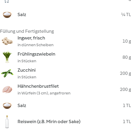
Salz
¼ TL
Füllung und Fertigstellung
Ingwer, frisch
10 g
in dünnen Scheiben
Frühlingszwiebeln
80 g
in Stücken
Zucchini
200 g
in Stücken
Hähnchenbrustfilet
200 g
in Würfeln (3 cm), angefroren
Salz
1 TL
Reiswein (z.B. Mirin oder Sake)
1 TL