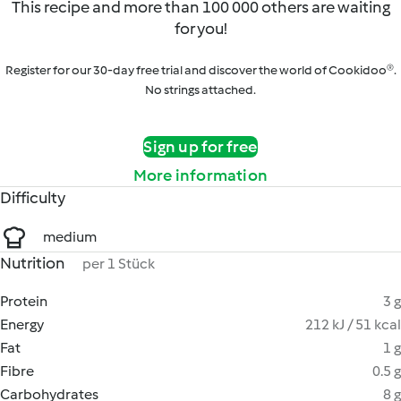
This recipe and more than 100 000 others are waiting
for you!
Register for our 30-day free trial and discover the world of Cookidoo®.
No strings attached.
Sign up for free
More information
Difficulty
medium
Nutrition
per 1 Stück
Protein
3 g
Energy
212 kJ / 51 kcal
Fat
1 g
Fibre
0.5 g
Carbohydrates
8 g