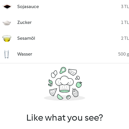
Sojasauce
3 TL
Zucker
1 TL
Sesamöl
2 TL
Wasser
500 g
Like what you see?