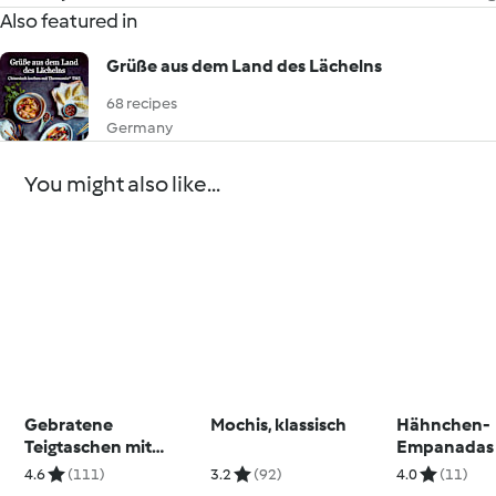
Also featured in
Grüße aus dem Land des Lächelns
68 recipes
Germany
You might also like...
Gebratene
Mochis, klassisch
Hähnchen-
Teigtaschen mit
Empanadas
Rindfleischfüllung (牛
4.6
(111)
3.2
(92)
4.0
(11)
肉馅饼)