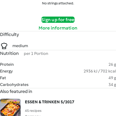
No strings attached.
Sign up for free
More information
Difficulty
medium
Nutrition
per 1 Portion
Protein
26 g
Energy
2936 kJ / 702 kcal
Fat
49 g
Carbohydrates
34 g
Also featured in
ESSEN & TRINKEN 5/2017
45 recipes