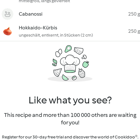
mittelgroß, längs geviertelt
Cabanossi
250 g
Hokkaido-Kürbis
250 g
ungeschält, entkernt, in Stücken (2 cm)
Like what you see?
This recipe and more than 100 000 others are waiting
for you!
Register for our 30-day free trial and discover the world of Cookidoo®.