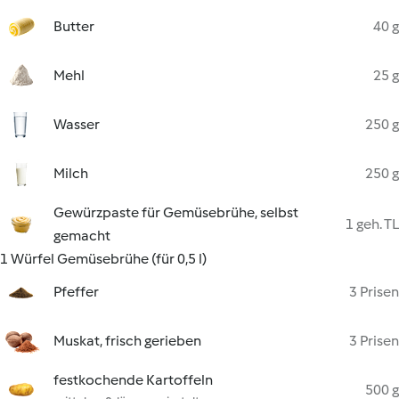
Butter
40 g
Mehl
25 g
Wasser
250 g
Milch
250 g
Gewürzpaste für Gemüsebrühe, selbst
1 geh. TL
gemacht
1 Würfel Gemüsebrühe (für 0,5 l)
Pfeffer
3 Prisen
Muskat, frisch gerieben
3 Prisen
festkochende Kartoffeln
500 g