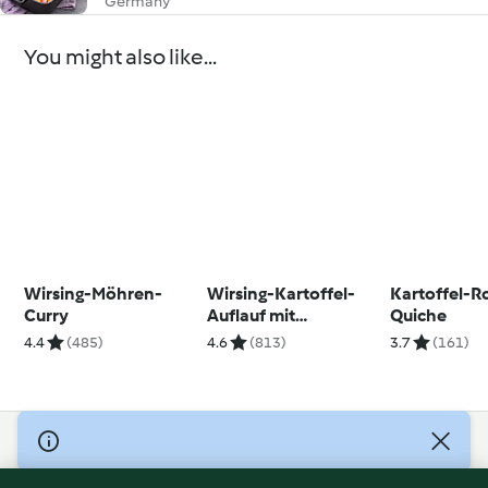
Germany
You might also like...
Wirsing-Möhren-
Wirsing-Kartoffel-
Kartoffel-R
Curry
Auflauf mit
Quiche
Ziegengouda
4.4
(485)
4.6
(813)
3.7
(161)
© Copyright 2026