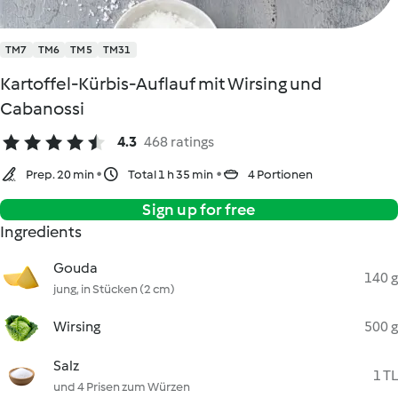
TM7
TM6
TM5
TM31
Kartoffel-Kürbis-Auflauf mit Wirsing und
Cabanossi
4.3
468 ratings
Prep. 20 min
Total 1 h 35 min
4 Portionen
Sign up for free
Ingredients
Gouda
140 g
jung, in Stücken (2 cm)
Wirsing
500 g
Salz
1 TL
und 4 Prisen zum Würzen