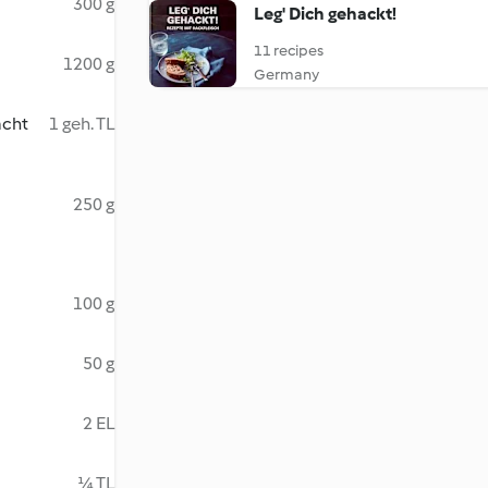
300 g
Leg' Dich gehackt!
11 recipes
1200 g
Germany
acht
1 geh. TL
250 g
100 g
50 g
2 EL
¼ TL