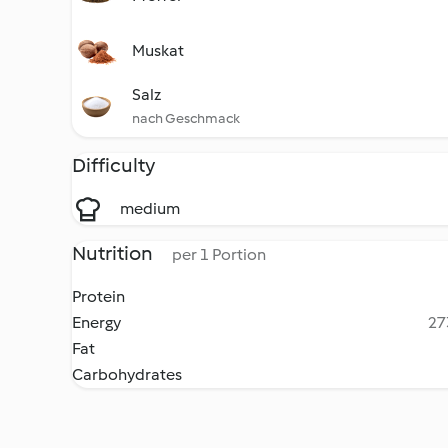
Muskat
Salz
nach Geschmack
Difficulty
medium
Nutrition
per 1 Portion
Protein
Energy
27
Fat
Carbohydrates