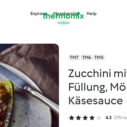
Explore
Membership
Help
TM7
TM6
TM5
Zucchini mi
Füllung, Mö
Käsesauce
4.2
370 ra