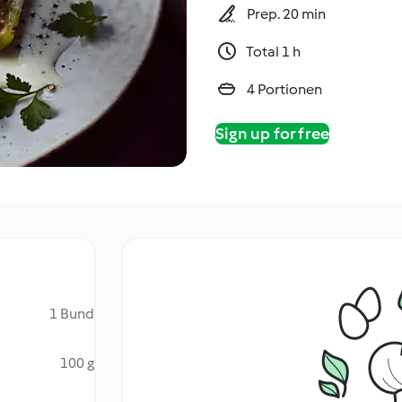
Prep. 20 min
Total 1 h
4 Portionen
Sign up for free
1 Bund
100 g