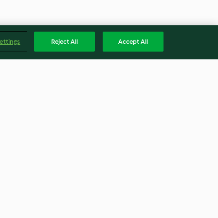
ettings
Reject All
Accept All
ühkartoffeln
Nudelgratin mit Kraut und
nd Erbsen
Würstchen
4.5
(747)