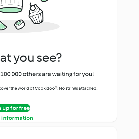
at you see?
100 000 others are waiting for you!
iscover the world of Cookidoo®. No strings attached.
n up for free
 information