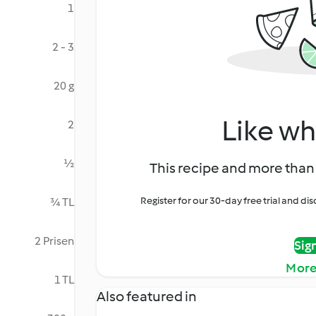
1
2 - 3
20 g
Like wh
2
½
This recipe and more than 
Register for our 30-day free trial and d
¾ TL
2 Prisen
Sig
More
1 TL
Also featured in