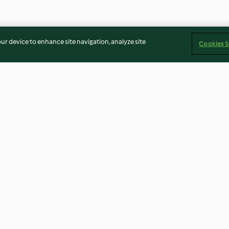
our device to enhance site navigation, analyze site
Cookies S
üllten
Pasta mit Lachsfilet und
Überbackene Fr
Porree-Sahne-Sauce
mit Schinken u
3.4
(160)
4.0
(115)