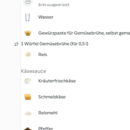
Brät ausgedrückt
Wasser
Gewürzpaste für Gemüsebrühe, selbst gem
1 Würfel Gemüsebrühe (für 0,5 l)
Reis
Käsesauce
Kräuterfrischkäse
Schmelzkäse
Reismehl
Pfeffer