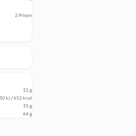
2 Prisen
21 g
30 kJ / 652 kcal
35 g
64 g