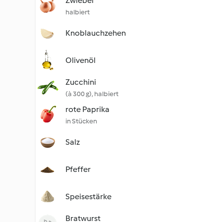
Zwiebel
halbiert
Knoblauchzehen
Olivenöl
Zucchini
(à 300 g), halbiert
rote Paprika
in Stücken
Salz
Pfeffer
Speisestärke
Bratwurst