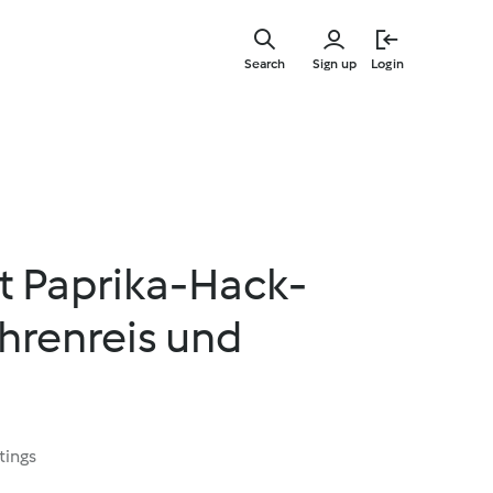
Skip
to
Search
Sign up
Login
main
content
t Paprika-Hack-
hrenreis und
tings