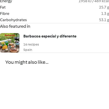
Energy
1958 kJ / 469 kcal
Fat
25.7 g
Fibre
1.3 g
Carbohydrates
53.1 g
Also featured in
Barbacoa especial y diferente
16 recipes
Spain
You might also like...