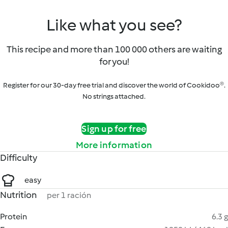
Like what you see?
This recipe and more than 100 000 others are waiting
for you!
Register for our 30-day free trial and discover the world of Cookidoo®.
No strings attached.
Sign up for free
More information
Difficulty
easy
Nutrition
per 1 ración
Protein
6.3 g