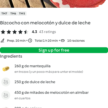
TM7
TM6
TM5
Bizcocho con melocotón y dulce de leche
4.3
43 ratings
Prep. 20 min
Total 1 h 20 min
10 raciones
Sign up for free
Ingredients
260 g de mantequilla
en trozos (y un poco más para untar el molde)
250 g de dulce de leche
450 g de mitades de melocotón en almíbar
en cuartos