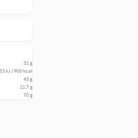
51 g
53 kJ / 900 kcal
43 g
11.7 g
70 g