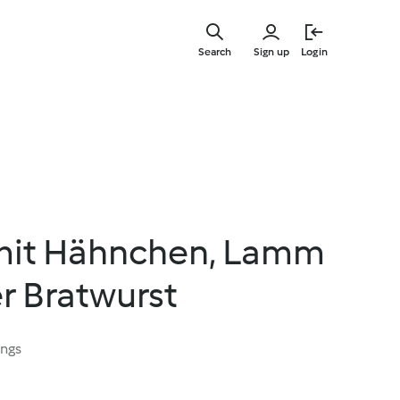
Skip
to
Search
Sign up
Login
main
content
mit Hähnchen, Lamm
r Bratwurst
ings