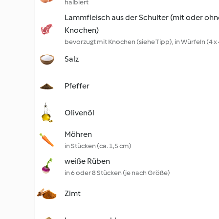
halbiert
Lammfleisch aus der Schulter (mit oder ohn
Knochen)
bevorzugt mit Knochen (siehe Tipp), in Würfeln (4 x
Salz
Pfeffer
Olivenöl
Möhren
in Stücken (ca. 1,5 cm)
weiße Rüben
in 6 oder 8 Stücken (je nach Größe)
Zimt