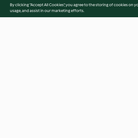
By clicking “Accept All Cookies”, you agree to the storing of cookies on y
usage, and assist in our marketing efforts.
Lammfleischbällchen mit
Lachs Tikka mit g
Fladenbrot
Reis
4.7
(32)
3.8
(85)
© Copyright 2026
Terms of Service
Privacy Policy
Disclaimer