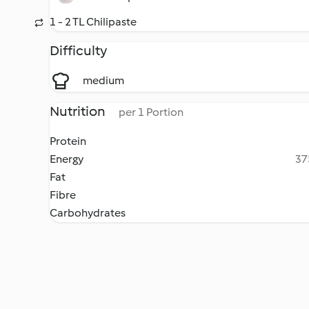
1 - 2 TL Chilipaste
Difficulty
medium
Nutrition
per 1 Portion
Protein
Energy
37
Fat
Fibre
Carbohydrates