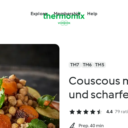
Explore
Membership
Help
TM7
TM6
TM5
Couscous 
und scharfe
4.4
79 rat
Prep. 40 min