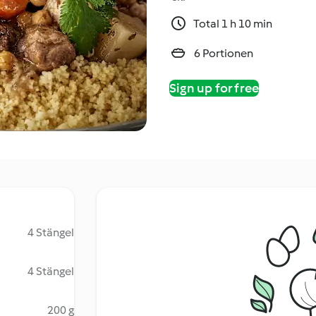
Total 1 h 10 min
6 Portionen
Sign up for free
4 Stängel
4 Stängel
200 g