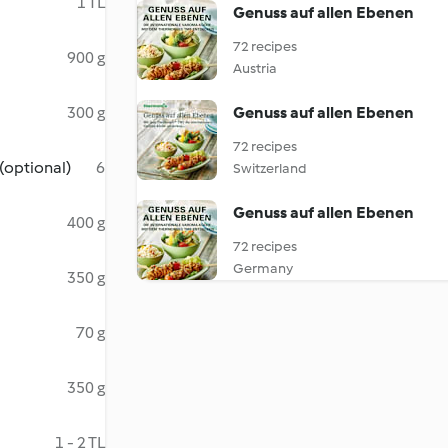
1 TL
Genuss auf allen Ebenen
72 recipes
900 g
Austria
300 g
Genuss auf allen Ebenen
72 recipes
 (optional)
6
Switzerland
Genuss auf allen Ebenen
400 g
72 recipes
Germany
350 g
70 g
350 g
1 - 2 TL