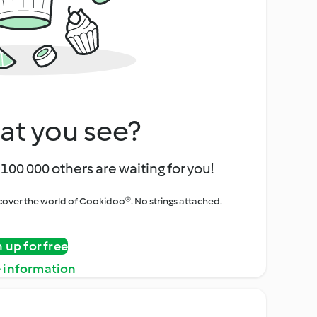
at you see?
100 000 others are waiting for you!
iscover the world of Cookidoo®. No strings attached.
n up for free
 information