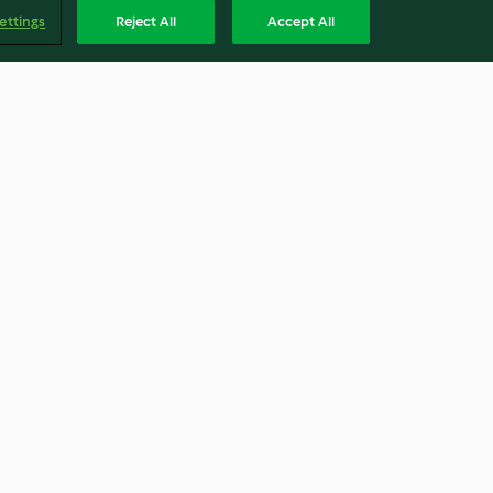
ettings
Reject All
Accept All
Gulab Jamuns
3.7
(16)
Englis