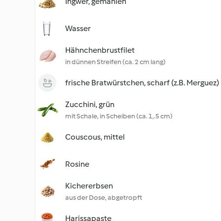
Ingwer, gemahlen
Wasser
Hähnchenbrustfilet
in dünnen Streifen (ca. 2 cm lang)
frische Bratwürstchen, scharf (z.B. Merguez)
Zucchini, grün
mit Schale, in Scheiben (ca. 1,.5 cm)
Couscous, mittel
Rosine
Kichererbsen
aus der Dose, abgetropft
Harissapaste