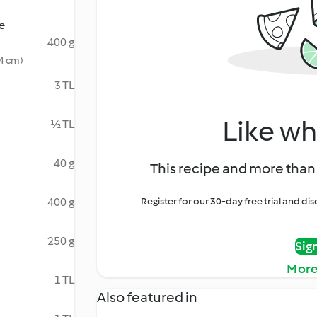
e
400 g
 4 cm)
3 TL
Like wh
½ TL
40 g
This recipe and more than 
400 g
Register for our 30-day free trial and d
250 g
Sig
More
1 TL
Also featured in