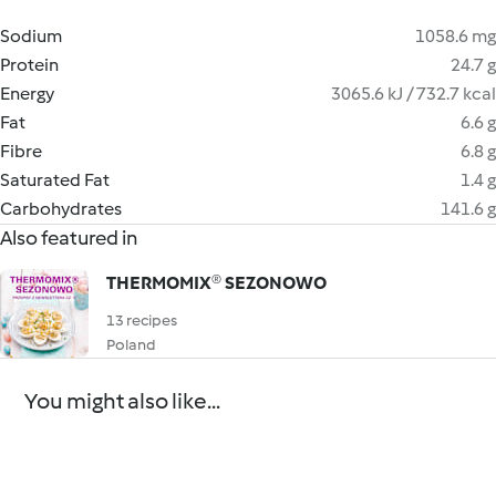
Sodium
1058.6 mg
Protein
24.7 g
Energy
3065.6 kJ / 732.7 kcal
Fat
6.6 g
Fibre
6.8 g
Saturated Fat
1.4 g
Carbohydrates
141.6 g
Also featured in
THERMOMIX® SEZONOWO
13 recipes
Poland
You might also like...