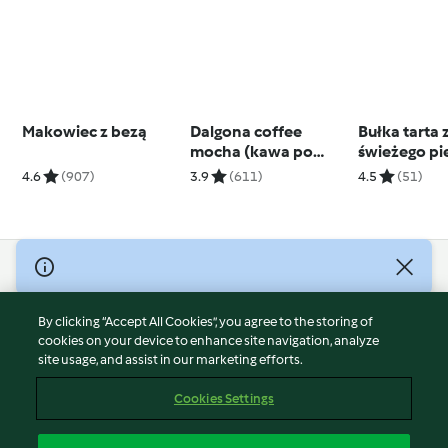
Makowiec z bezą
Dalgona coffee
Bułka tarta 
mocha (kawa po
świeżego p
koreańsku z kakao)
4.6
(907)
3.9
(611)
4.5
(51)
© Copyright 2026
Terms of Service
By clicking “Accept All Cookies”, you agree to the storing of
Privacy Policy
cookies on your device to enhance site navigation, analyze
site usage, and assist in our marketing efforts.
Disclaimer
Imprint
Cookies Settings
Cookies
Report Content