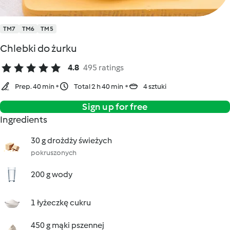
TM7
TM6
TM5
Chlebki do żurku
4.8
495 ratings
Prep. 40 min
Total 2 h 40 min
4 sztuki
Sign up for free
Ingredients
30 g drożdży świeżych
pokruszonych
200 g wody
1 łyżeczkę cukru
450 g mąki pszennej