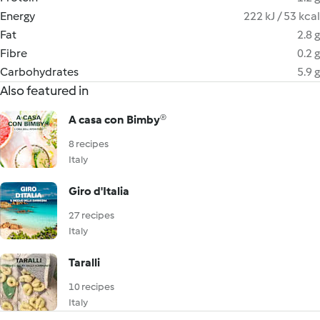
Energy
222 kJ / 53 kcal
Fat
2.8 g
Fibre
0.2 g
Carbohydrates
5.9 g
Also featured in
A casa con Bimby®
8 recipes
Italy
Giro d'Italia
27 recipes
Italy
Taralli
10 recipes
Italy