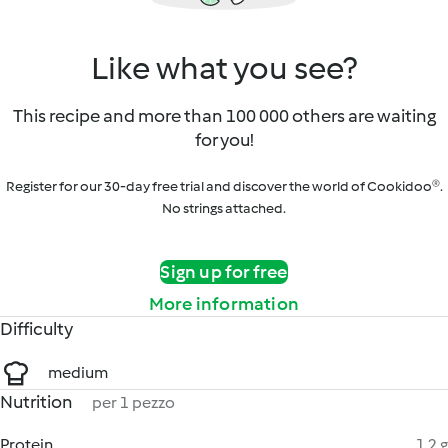
Like what you see?
This recipe and more than 100 000 others are waiting
for you!
Register for our 30-day free trial and discover the world of Cookidoo®.
No strings attached.
Sign up for free
More information
Difficulty
medium
Nutrition
per 1 pezzo
Protein
1.2 g