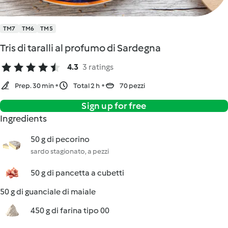
TM7
TM6
TM5
Tris di taralli al profumo di Sardegna
4.3
3 ratings
Prep. 30 min
Total 2 h
70 pezzi
Sign up for free
Ingredients
50 g di pecorino
sardo stagionato, a pezzi
50 g di pancetta a cubetti
50 g di guanciale di maiale
450 g di farina tipo 00