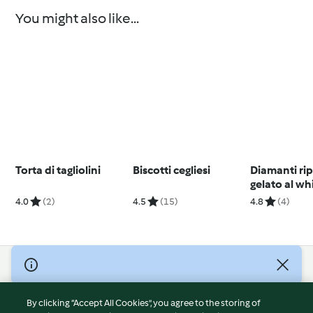
You might also like...
Torta di tagliolini
Biscotti cegliesi
Diamanti rip
gelato al wh
4.0
(2)
4.5
(15)
4.8
(4)
© Copyright 2026
Terms of Service
By clicking “Accept All Cookies”, you agree to the storing of