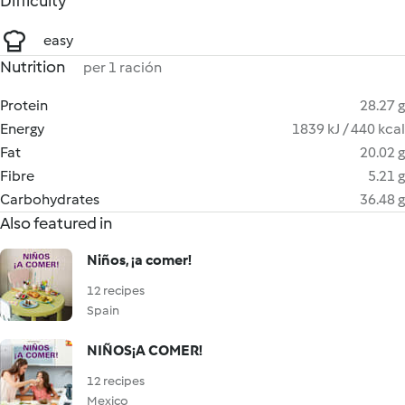
Difficulty
easy
Nutrition
per 1 ración
Protein
28.27 g
Energy
1839 kJ / 440 kcal
Fat
20.02 g
Fibre
5.21 g
Carbohydrates
36.48 g
Also featured in
Niños, ¡a comer!
12 recipes
Spain
NIÑOS¡A COMER!
12 recipes
Mexico