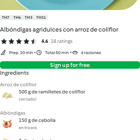
TM7
TM6
TM5
TM31
Albóndigas agridulces con arroz de coliflor
4.6
18 ratings
Prep. 20 min
Total 50 min
4 raciones
Sign up for free
Ingredients
Arroz de coliflor
500 g de ramilletes de coliflor
(sin tallo)
Albóndigas
150 g de cebolla
en trozos