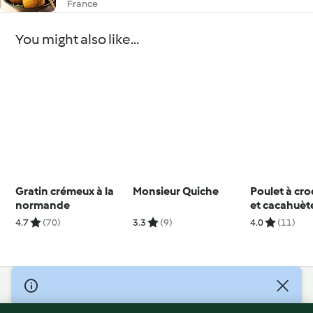
France
You might also like...
Gratin crémeux à la
Monsieur Quiche
Poulet à cro
normande
et cacahuèt
4.7
(70)
3.3
(9)
4.0
(11)
© Copyright 2026