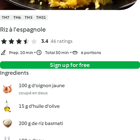
TM7
TM6
TM5
TM31
Riz à l'espagnole
3.4
46 ratings
Prep. 20 min
Total 50 min
6 portions
Sign up for free
Ingredients
100 g d'oignon jaune
coupé en deux
15 g d'huile d'olive
200 g de riz basmati