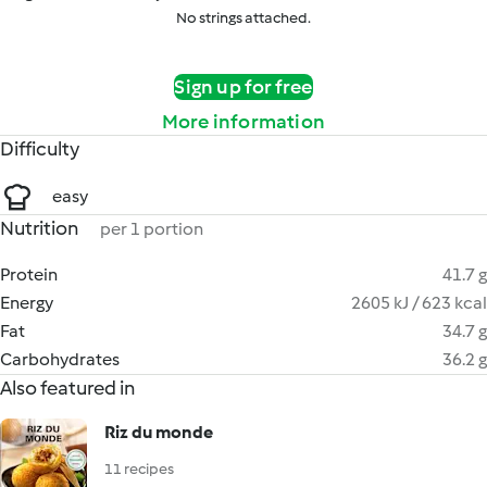
No strings attached.
Sign up for free
More information
Difficulty
easy
Nutrition
per 1 portion
Protein
41.7 g
Energy
2605 kJ / 623 kcal
Fat
34.7 g
Carbohydrates
36.2 g
Also featured in
Riz du monde
11 recipes