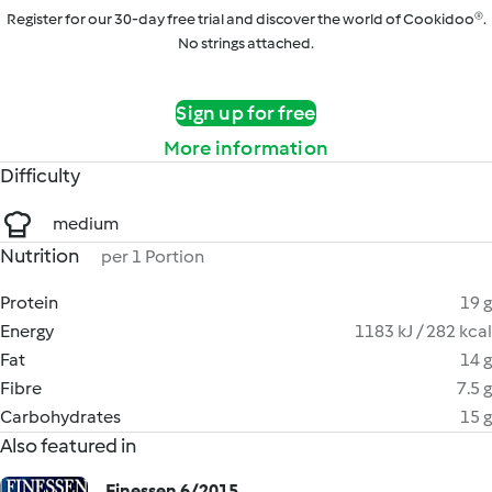
Register for our 30-day free trial and discover the world of Cookidoo®.
No strings attached.
Sign up for free
More information
Difficulty
medium
Nutrition
per 1 Portion
Protein
19 g
Energy
1183 kJ / 282 kcal
Fat
14 g
Fibre
7.5 g
Carbohydrates
15 g
Also featured in
Finessen 6/2015