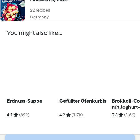
22 recipes
Germany
You might also like...
Erdnuss-Suppe
Gefüllter Ofenkürbis
Brokkoli-C
mit Joghurt
Hähnchen fü
4.1
(892)
4.2
(1.7K)
3.8
(1.6K)