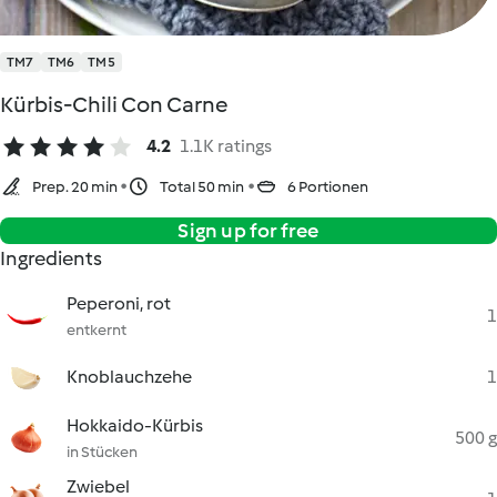
TM7
TM6
TM5
Kürbis-Chili Con Carne
4.2
1.1K ratings
Prep. 20 min
Total 50 min
6 Portionen
Sign up for free
Ingredients
Peperoni, rot
1
entkernt
Knoblauchzehe
1
Hokkaido-Kürbis
500 g
in Stücken
Zwiebel