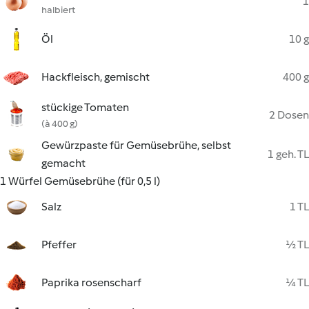
1
halbiert
Öl
10 g
Hackfleisch, gemischt
400 g
stückige Tomaten
2 Dosen
(à 400 g)
Gewürzpaste für Gemüsebrühe, selbst
1 geh. TL
gemacht
1 Würfel Gemüsebrühe (für 0,5 l)
Salz
1 TL
Pfeffer
½ TL
Paprika rosenscharf
¼ TL