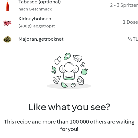
Tabasco (optional)
2 - 3 Spritzer
nach Geschmack
Kidneybohnen
1 Dose
(400 g), abgetropft
Majoran, getrocknet
½ TL
Like what you see?
This recipe and more than 100 000 others are waiting
for you!