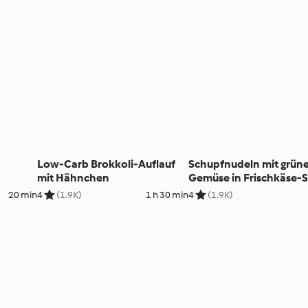
Low-Carb Brokkoli-Auflauf
Schupfnudeln mit grün
mit Hähnchen
Gemüse in Frischkäse-
20 min
4
(1.9K)
1 h 30 min
4
(1.9K)