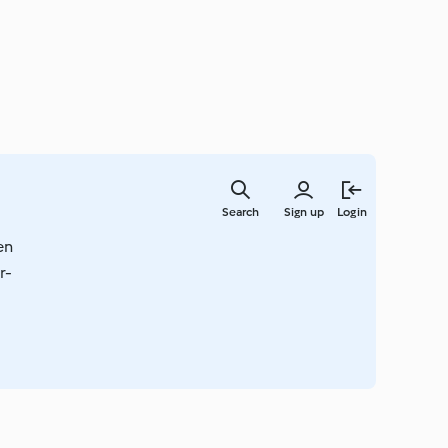
Skip
to
Search
Sign up
Login
main
content
en
r-