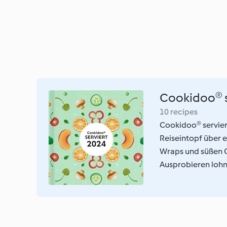
Cookidoo® s
10 recipes
Cookidoo® servier
Reiseintopf über 
Wraps und süßen C
Ausprobieren lohnt