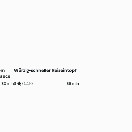
em
Würzig-schneller Reiseintopf
Sauce
30 min
3
(1.1K)
35 min