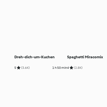
Dreh-dich-um-Kuchen
Spaghetti Miracomix
5
(3.6K)
1 h 50 min
4
(2.8K)