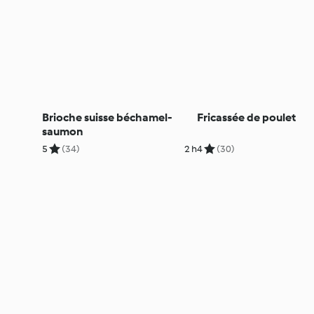
Brioche suisse béchamel-
Fricassée de poulet
saumon
5
(34)
2 h
4
(30)