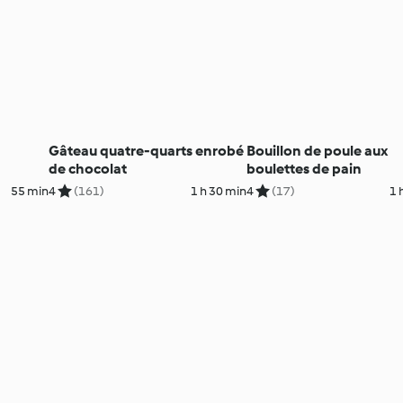
Gâteau quatre-quarts enrobé
Bouillon de poule aux
de chocolat
boulettes de pain
55 min
4
(161)
1 h 30 min
4
(17)
1 