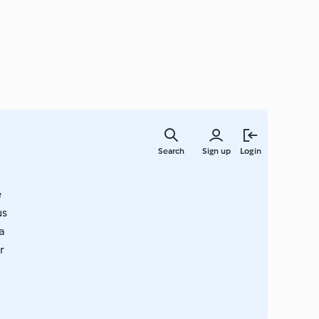
Skip
to
Search
Sign up
Login
main
content
e
us
a
r