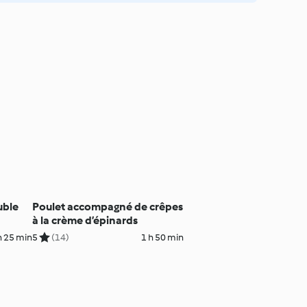
uble
Poulet accompagné de crêpes
à la crème d’épinards
h 25 min
5
(14)
1 h 50 min