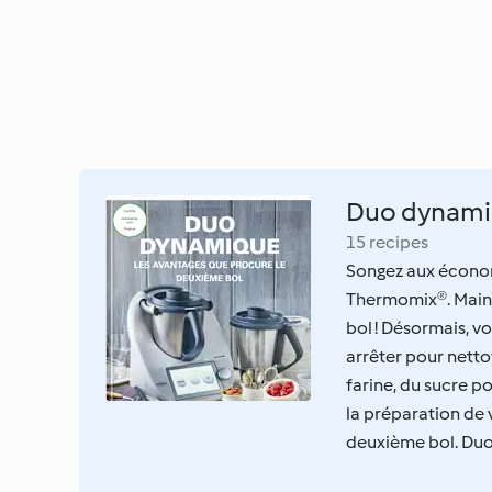
Duo dynam
15 recipes
Songez aux économ
Thermomix®. Mainte
bol ! Désormais, v
arrêter pour nett
farine, du sucre po
la préparation de 
deuxième bol. Duo