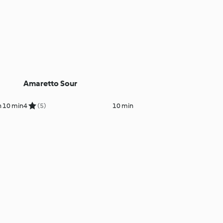
Amaretto Sour
h 10 min
4
(5)
10 min