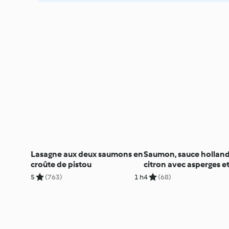
Lasagne aux deux saumons en
Saumon, sauce holland
croûte de pistou
citron avec asperges et
5
(763)
1 h
4
(68)