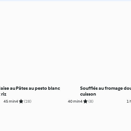
aise au
Pâtes au pesto blanc
Soufflés au fromage do
 riz
cuisson
45 min
4
(28)
40 min
4
(8)
1 