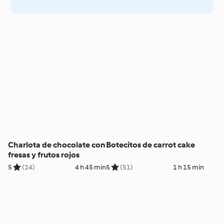
Charlota de chocolate con
Botecitos de carrot cake
fresas y frutos rojos
5
(24)
4 h 45 min
5
(51)
1 h 15 min