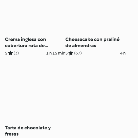
Crema inglesa con
Cheesecake con praliné
cobertura rota de
de almendras
caramelo
5
(3)
1 h 15 min
5
(67)
4 h
Tarta de chocolate y
fresas