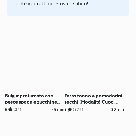
pronte in un attimo. Provale subito!
Bulgur profumato con
Farro tonno e pomodorini
pesce spada e zucchine
secchi (Modalità Cuoci
(Modalità Cuoci riso)
riso)
5
(24)
45 min
5
(579)
30 min