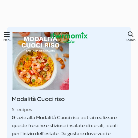
Skip
Menu
Search
to
main
content
Modalità Cuoci riso
5 recipes
Grazie alla Modalità Cuoci riso potrai realizzare
queste fresche e sfiziose insalate di cerali, ideali
per l'inizio dell'estate. Da gustare dove vuoi e