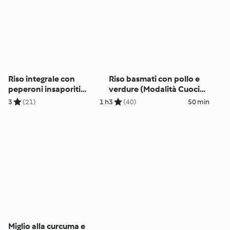
Riso integrale con
Riso basmati con pollo e
peperoni insaporiti
verdure (Modalità Cuoci
(Modalità Cuoci riso)
riso)
3
(21)
1 h
3
(40)
50 min
Miglio alla curcuma e