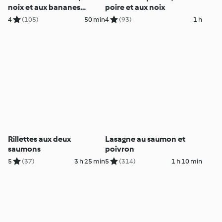
noix et aux bananes
poire et aux noix
caramélisées
4
(105)
50 min
4
(93)
1 h
Rillettes aux deux
Lasagne au saumon et
saumons
poivron
5
(37)
3 h 25 min
5
(314)
1 h 10 min