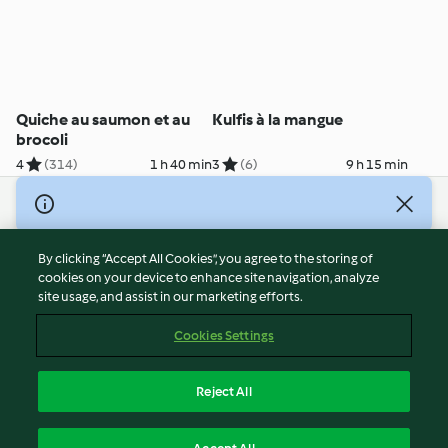
Quiche au saumon et au
Kulfis à la mangue
brocoli
4
(314)
1 h 40 min
3
(6)
9 h 15 min
© Copyright 2026
Terms of Service
By clicking “Accept All Cookies”, you agree to the storing of
Privacy Policy
cookies on your device to enhance site navigation, analyze
site usage, and assist in our marketing efforts.
Disclaimer
Imprint
Cookies Settings
Cookies
Report Content
Reject All
Withdraw Contract
English