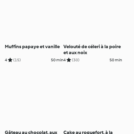
Muffins papaye et vanille
Velouté de céleri à la poire
et aux noix
4
(15)
50 min
4
(30)
50 min
Gâteau au chocolat, aux
Cake au roquefort, à la