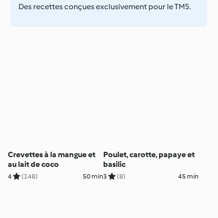
Des recettes conçues exclusivement pour le TM5.
Crevettes à la mangue et
Poulet, carotte, papaye et
au lait de coco
basilic
4
(148)
50 min
3
(8)
45 min