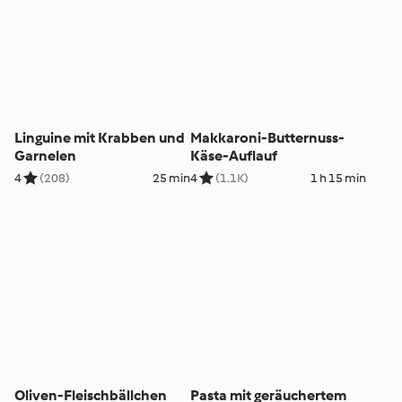
Linguine mit Krabben und
Makkaroni-Butternuss-
Garnelen
Käse-Auflauf
4
(208)
25 min
4
(1.1K)
1 h 15 min
Oliven-Fleischbällchen
Pasta mit geräuchertem