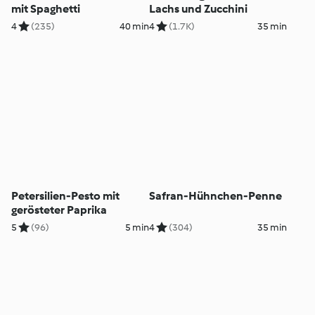
mit Spaghetti
Lachs und Zucchini
4
(235)
40 min
4
(1.7K)
35 min
Petersilien-Pesto mit
Safran-Hühnchen-Penne
gerösteter Paprika
5
(96)
5 min
4
(304)
35 min