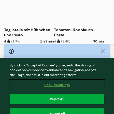
Tagliatelle mit Hühnchen
Tomaten-Knoblauch-
und Pesto
Pasta
4
(1.9K)
1 h 5 min
4
(5.4K)
30 min
© Copyright 2026
Terms of Service
By clicking “Accept All Cookies”, you agree to the storing of
Privacy Policy
cookies on your device to enhance site navigation, analyze
site usage, and assist in our marketing efforts.
Disclaimer
Imprint
Cookies Settings
Cookies
Report Content
Reject All
Withdraw Contract
English
Accept All