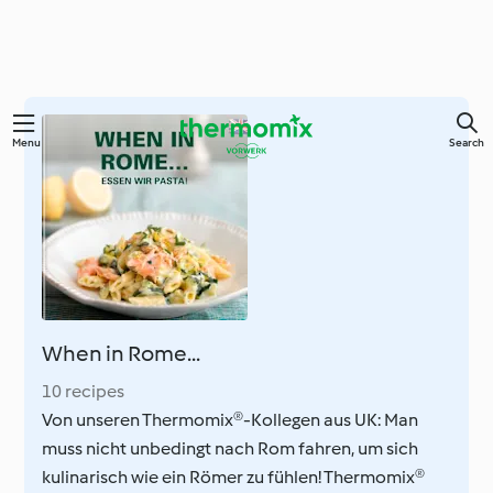
Skip
Menu
Search
to
main
content
When in Rome...
10 recipes
Von unseren Thermomix®-Kollegen aus UK: Man
muss nicht unbedingt nach Rom fahren, um sich
kulinarisch wie ein Römer zu fühlen! Thermomix®